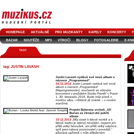
HOMEPAGE
AKTUÁLNĚ
PRO MUZIKANTY
KAPELY
KONCERTY
F
BAZAR
SOUTĚŽE
MP3
VÝROČÍ
BLOGY
FOTOGALERIE
E-KN
TAGY
tag: JUSTIN LAVASH
Justin Lavash vydává své nové album s
názvem „Programmed“
24.11.2016
Justin Lavash vydává své nové
album s názvem „Programmed“
(Naprogramován), současně se sólovým
koncertem v pražském Studiu Paměť v Praze
1, 30. listopadu 2016. Bude hrát písně z
nového alba, i některé již známé – v novém
aranžmá.
Projekt Bohemia vrcholí, Jiří
Burian za čtrnáct dní pokřtí
album
15.11.2013
„Můj vztah k lidové tvorbě a k
lidové tradici je takový neutrální, nejsem ani
příliš velký fanoušek, ani příliš velký odpůrce,
spíš jsem takový pozorovatel z povzdálí,“
přiznává upřímně v níže přiloženém