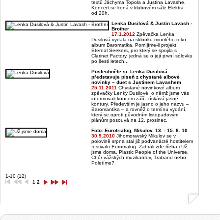
textů Jáchyma Topola a Justina Lavashe.
Koncert se koná v klubovém sále Elektra
od 20h.
Lenka Dusilová & Justin Lavash -
Brother
17.1.2012
Zpěvačka Lenka
Dusilová vydala na sklonku minulého roku
album Baromatika. Pomíjíme-li projekt
Eternal Seekers, pro který se spojila s
Clarinet Factory, jedná se o její první sólovku
po šesti letech...
Poslechněte si: Lenka Dusilová
představuje píseň z chystané albové
novinky – duet s Justinem Lavashem
25.11.2011
Chystané novinkové album
zpěvačky Lenky Dusilové, o němž jsme vás
informovali koncem září, získává jasné
kontury. Především je jasno o jeho názvu –
Baromantika – a rovněž o termínu vydání,
který se oproti původním listopadovým
plánům posouvá na 12. prosinec.
Foto: Eurotrialog, Mikulov, 13. - 15. 8. 10
30.9.2010
Jihomoravský Mikulov se v
polovině srpna stal již podvanácté hostitelem
festivalu Eurotrialog. Zahráli zde třeba i Už
jsme doma, Plastic People of the Universe,
Chór vážských muzikantov, Traband nebo
Poletíme?.
1-10 (12)
1
2