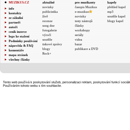
MUZIKUS.CZ
aktuálně
pro muzikanty
kapely
novinky
časopis Muzikus
přehled kapel
info
publicistika
e-muzikus
mp3
kontakty
živě
novinky
soutěže kapel
ze zákulisí
recenze
testy nástrojů
blogy kapel
partneři
song dne
články
autoři
fotogalerie
workshopy
ceník inzerce
výročí
seriály
logo ke stažení
soutěže
videa
Podmínky používání
tiskové zprávy
bazar
nápověda & FAQ
blogy
publikace a DVD
komentáře
Rock+
mapa stránek
všechny články
Tento web používá k poskytování služeb, personalizaci reklam, poskytování funkcí sociál
Používáním tohoto webu s tím souhlasíte.