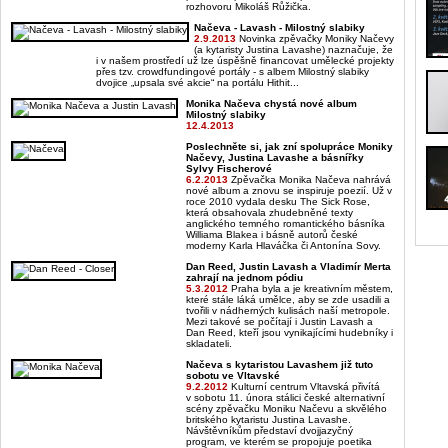
rozhovoru Mikoláš Růžička.
Načeva - Lavash - Milostný slabiky
2.9.2013
Novinka zpěvačky Moniky Načevy
(a kytaristy Justina Lavashe) naznačuje, že
i v našem prostředí už lze úspěšně financovat umělecké projekty
přes tzv. crowdfundingové portály - s albem Milostný slabiky
dvojice „upsala své akcie“ na portálu Hithit...
Monika Načeva chystá nové album
Milostný slabiky
12.4.2013
Poslechněte si, jak zní spolupráce Moniky
Načevy, Justina Lavashe a básnířky
Sylvy Fischerové
6.2.2013
Zpěvačka Monika Načeva nahrává
nové album a znovu se inspiruje poezií. Už v
roce 2010 vydala desku The Sick Rose,
která obsahovala zhudebněné texty
anglického temného romantického básníka
Williama Blakea i básně autorů české
moderny Karla Hlaváčka či Antonína Sovy.
Dan Reed, Justin Lavash a Vladimír Merta
zahrají na jednom pódiu
5.3.2012
Praha byla a je kreativním městem,
které stále láká umělce, aby se zde usadili a
tvořili v nádherných kulisách naší metropole.
Mezi takové se počítají i Justin Lavash a
Dan Reed, kteří jsou vynikajícími hudebníky i
skladateli.
Načeva s kytaristou Lavashem již tuto
sobotu ve Vltavské
9.2.2012
Kulturní centrum Vltavská přivítá
v sobotu 11. února stálici české alternativní
scény zpěvačku Moniku Načevu a skvělého
britského kytaristu Justina Lavashe.
Návštěvníkům představí dvojjazyčný
program, ve kterém se propojuje poetika