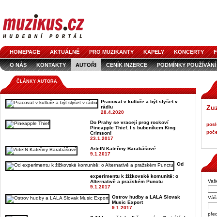
HOMEPAGE
AKTUÁLNĚ
PRO MUZIKANTY
KAPELY
KONCERTY
F
O NÁS
KONTAKTY
AUTOŘI
CENÍK INZERCE
PODMÍNKY POUŽÍVÁNÍ
LOGO KE STAŽENÍ
VŠECHNY ČLÁNKY
INZERCE V ČASOPISE
AUDIOS
ČLÁNKY AUTORA
Pracovat v kultuře a být slyšet v
Zu
rádiu
28.4.2020
Do Prahy se vracejí prog rockoví
posl
Pineapple Thief. I s bubeníkem King
poče
Crimson!
23.1.2017
ArteIN Kateřiny Barabášové
9.1.2017
Od
experimentu k žižkovské komunitě: o
Vaš
Alternativě a pražském Punctu
9.1.2017
Ostrov hudby a LALA Slovak
Váš 
Music Export
9.1.2017
pře