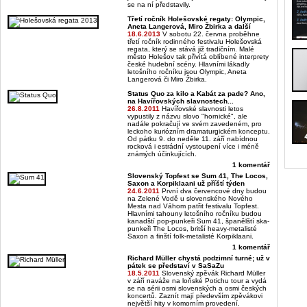
se na ní představily.
Třetí ročník Holešovské regaty: Olympic,
Aneta Langerová, Miro Žbirka a další
18.6.2013
V sobotu 22. června proběhne
třetí ročník rodinného festivalu Holešovská
regata, který se stává již tradičním. Malé
město Holešov tak přivítá oblíbené interprety
české hudební scény. Hlavními lákadly
letošního ročníku jsou Olympic, Aneta
Langerová či Miro Žbirka.
Status Quo za kilo a Kabát za pade? Ano,
na Havířovských slavnostech...
26.8.2011
Havířovské slavnosti letos
vypustily z názvu slovo "hornické", ale
nadále pokračují ve svém zavedeném, pro
leckoho kuriózním dramaturgickém konceptu.
Od pátku 9. do neděle 11. září nabídnou
rocková i estrádní vystoupení více i méně
známých účinkujících.
1 komentář
Slovenský Topfest se Sum 41, The Locos,
Saxon a Korpiklaani už příští týden
24.6.2011
První dva červencové dny budou
na Zelené Vodě u slovenského Nového
Mesta nad Váhom patřit festivalu Topfest.
Hlavními tahouny letošního ročníku budou
kanadští pop-punkeři Sum 41, španělští ska-
punkeři The Locos, britší heavy-metalisté
Saxon a finští folk-metalisté Korpiklaani.
1 komentář
Richard Müller chystá podzimní turné; už v
pátek se představí v SaSaZu
18.5.2011
Slovenský zpěvák Richard Müller
v září naváže na loňské Potichu tour a vydá
se na sérii osmi slovenských a osmi českých
koncertů. Zaznít mají především zpěvákovi
největší hity v komorním provedení.