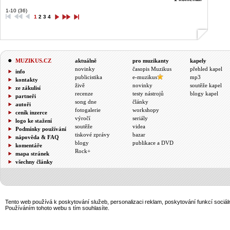
1-10 (36)
1
2
3
4
MUZIKUS.CZ
aktuálně
pro muzikanty
kapely
novinky
časopis Muzikus
přehled kapel
info
publicistika
e-muzikus
mp3
kontakty
živě
novinky
soutěže kapel
ze zákulisí
recenze
testy nástrojů
blogy kapel
partneři
song dne
články
autoři
fotogalerie
workshopy
ceník inzerce
výročí
seriály
logo ke stažení
soutěže
videa
Podmínky používání
tiskové zprávy
bazar
nápověda & FAQ
blogy
publikace a DVD
komentáře
Rock+
mapa stránek
všechny články
Tento web používá k poskytování služeb, personalizaci reklam, poskytování funkcí sociál
Používáním tohoto webu s tím souhlasíte.