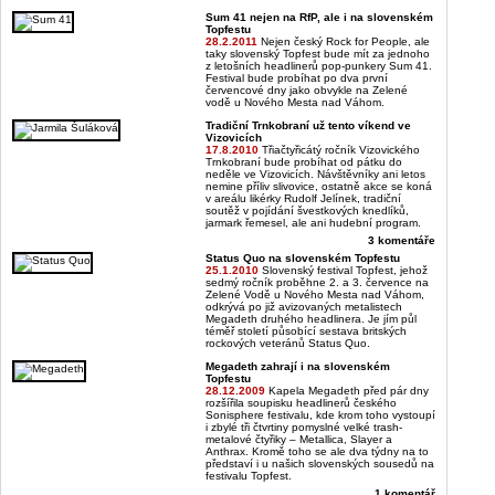
Sum 41 nejen na RfP, ale i na slovenském
Topfestu
28.2.2011
Nejen český Rock for People, ale
taky slovenský Topfest bude mít za jednoho
z letošních headlinerů pop-punkery Sum 41.
Festival bude probíhat po dva první
červencové dny jako obvykle na Zelené
vodě u Nového Mesta nad Váhom.
Tradiční Trnkobraní už tento víkend ve
Vizovicích
17.8.2010
Třiačtyřicátý ročník Vizovického
Trnkobraní bude probíhat od pátku do
neděle ve Vizovicích. Návštěvníky ani letos
nemine příliv slivovice, ostatně akce se koná
v areálu likérky Rudolf Jelínek, tradiční
soutěž v pojídání švestkových knedlíků,
jarmark řemesel, ale ani hudební program.
3 komentáře
Status Quo na slovenském Topfestu
25.1.2010
Slovenský festival Topfest, jehož
sedmý ročník proběhne 2. a 3. července na
Zelené Vodě u Nového Mesta nad Váhom,
odkrývá po již avizovaných metalistech
Megadeth druhého headlinera. Je jím půl
téměř století působící sestava britských
rockových veteránů Status Quo.
Megadeth zahrají i na slovenském
Topfestu
28.12.2009
Kapela Megadeth před pár dny
rozšířila soupisku headlinerů českého
Sonisphere festivalu, kde krom toho vystoupí
i zbylé tři čtvrtiny pomyslné velké trash-
metalové čtyřiky – Metallica, Slayer a
Anthrax. Kromě toho se ale dva týdny na to
představí i u našich slovenských sousedů na
festivalu Topfest.
1 komentář