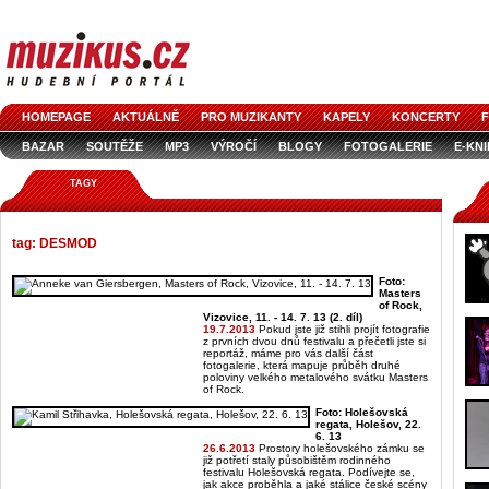
HOMEPAGE
AKTUÁLNĚ
PRO MUZIKANTY
KAPELY
KONCERTY
F
BAZAR
SOUTĚŽE
MP3
VÝROČÍ
BLOGY
FOTOGALERIE
E-KN
TAGY
tag: DESMOD
Foto:
Masters
of Rock,
Vizovice, 11. - 14. 7. 13 (2. díl)
19.7.2013
Pokud jste již stihli projít fotografie
z prvních dvou dnů festivalu a přečetli jste si
reportáž, máme pro vás další část
fotogalerie, která mapuje průběh druhé
poloviny velkého metalového svátku Masters
of Rock.
Foto: Holešovská
regata, Holešov, 22.
6. 13
26.6.2013
Prostory holešovského zámku se
již potřetí staly působištěm rodinného
festivalu Holešovská regata. Podívejte se,
jak akce proběhla a jaké stálice české scény