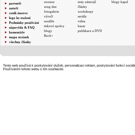
recenze
testy nástrojů
blogy kapel
partneři
song dne
články
autoři
fotogalerie
workshopy
ceník inzerce
výročí
seriály
logo ke stažení
soutěže
videa
Podmínky používání
tiskové zprávy
bazar
nápověda & FAQ
blogy
publikace a DVD
komentáře
Rock+
mapa stránek
všechny články
Tento web používá k poskytování služeb, personalizaci reklam, poskytování funkcí sociál
Používáním tohoto webu s tím souhlasíte.