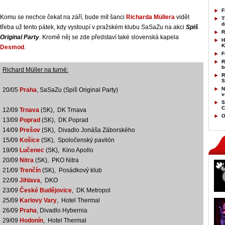
F
Komu se nechce čekat na září, bude mít šanci
Richarda Müllera
vidět
T
d
třeba už tento pátek, kdy vystoupí v pražském klubu SaSaZu na akci
Spiš
R
Original Party
. Kromě něj se zde představí také slovenská kapela
H
K
Desmod
.
F
R
b
Richard Müller na turné:
R
S
N
20/05
Praha
, SaSaZu (Spiš Original Party)
v
S
C
12/09
Trnava
(SK), DK Trnava
O
13/09
Poprad
(SK), DK Poprad
14/09
Prešov
(SK), Divadlo Jonáša Záborského
15/09
Košice
(SK), Spoločenský pavilón
19/09
Lučenec
(SK), Kino Apollo
20/09
Nitra
(SK), PKO Nitra
21/09
Trenčín
(SK), Posádkový klub
22/09
Jihlava
, DKO
23/09
České Budějovice
, DK Metropol
25/09
Karlovy Vary
, Hotel Thermal
26/09
Praha
, Divadlo Hybernia
29/09
Hodonín
, Hotel Thermal