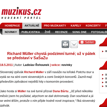
HOMEPAGE
AKTUÁLNĚ
PRO MUZIKANTY
KAPELY
KONCERTY
F
NOVINKY
PUBLICISTIKA
ŽIVĚ
RECENZE
SONG DNE
FOTOGALE
Sdílet
R
Richard Müller chystá podzimní turné; už v pátek
se představí v SaSaZu
18.5.2011
| Autor:
Ladislav Řehounek
| sekce:
novinky
Slovenský zpěvák
Richard Müller
v září naváže na loňské
Potichu tour
a
D
vydá se na sérii osmi slovenských a osmi českých koncertů. Zaznít mají
především zpěvákovi největší hity v komorním provedení.
R
S
Jako hosta si
Müller
na své turné přizval
Dana Bártu
.
„Již před několika
měsíci jsem ho požádal, abychom se dali dohromady. Dan souhlasil a já
se velmi těším, protože s ním přijde hodně nové inspirace,“
říká slovenský
zpěvák.