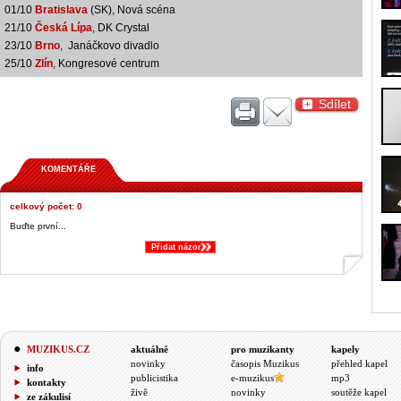
01/10
Bratislava
(SK), Nová scéna
21/10
Česká Lípa
, DK Crystal
23/10
Brno
, Janáčkovo divadlo
25/10
Zlín
, Kongresové centrum
Sdílet
KOMENTÁŘE
celkový počet: 0
Buďte první...
Přidat názor
&;
MUZIKUS.CZ
aktuálně
pro muzikanty
kapely
novinky
časopis Muzikus
přehled kapel
info
publicistika
e-muzikus
mp3
kontakty
živě
novinky
soutěže kapel
ze zákulisí