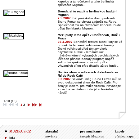
kapelou a tanečnicemi a také berlínská
zpěvačka Mignon...
Brunda si to rozdá s berlínskou badgirl
Mignon
7.5.2007
Král pražského disco podsvětí
Bruno Ferrari se chystá zaútočit na Retro.
Společnost mu na čtvrtečním koncertu bude
dělat Berlíňanka Mignon.
Mezi ploty letos opět v Dobřanech, Brně i
Praze
29.4.2007
Benefiční festival Mezi Ploty se už
po několik let snaží odstraňovat bariéry
široké veřejnosti před tématy okolo
psychiatrie a také v letošním roc
návštěvníkům tří vybraných psychiatrických
léčeben přinese bohatý program napříč
kulturním spektrem od worshopůl a
výtvarných dílen přes divadlo až po hudbu.
Divoká show v odlescích diskokoule se
řítí do Rock Café
9.2.2007
Sexuální mág Bruno Ferrari míří se
svou dekadentní show do Rock Café. Pro
ženy je idolem, pro muže vzorem. Neváhejte
a nechte se vtáhnout do jeho horkého
náručí.
1-10 (13)
1
2
MUZIKUS.CZ
aktuálně
pro muzikanty
kapely
novinky
časopis Muzikus
přehled kapel
info