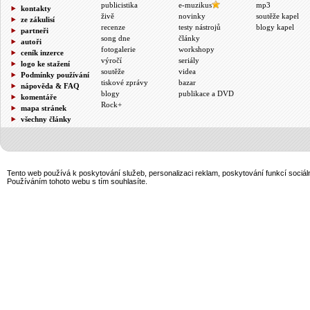
publicistika
e-muzikus
mp3
kontakty
živě
novinky
soutěže kapel
ze zákulisí
recenze
testy nástrojů
blogy kapel
partneři
song dne
články
autoři
fotogalerie
workshopy
ceník inzerce
výročí
seriály
logo ke stažení
soutěže
videa
Podmínky používání
tiskové zprávy
bazar
nápověda & FAQ
blogy
publikace a DVD
komentáře
Rock+
mapa stránek
všechny články
Tento web používá k poskytování služeb, personalizaci reklam, poskytování funkcí sociál
Používáním tohoto webu s tím souhlasíte.