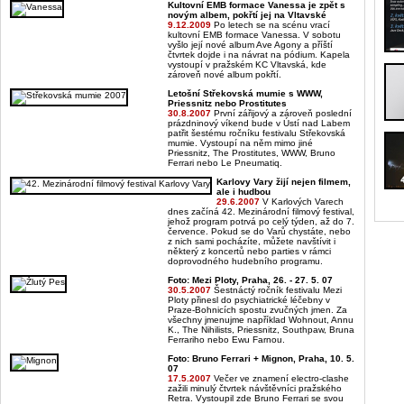
Kultovní EMB formace Vanessa je zpět s
novým albem, pokřtí jej na Vltavské
9.12.2009
Po letech se na scénu vrací
kultovní EMB formace Vanessa. V sobotu
vyšlo její nové album Ave Agony a příští
čtvrtek dojde i na návrat na pódium. Kapela
vystoupí v pražském KC Vltavská, kde
zároveň nové album pokřtí.
Letošní Střekovská mumie s WWW,
Priessnitz nebo Prostitutes
30.8.2007
První zářijový a zároveň poslední
prázdninový víkend bude v Ústí nad Labem
patřit šestému ročníku festivalu Střekovská
mumie. Vystoupí na něm mimo jiné
Priessnitz, The Prostitutes, WWW, Bruno
Ferrari nebo Le Pneumatiq.
Karlovy Vary žijí nejen filmem,
ale i hudbou
29.6.2007
V Karlových Varech
dnes začíná 42. Mezinárodní filmový festival,
jehož program potrvá po celý týden, až do 7.
července. Pokud se do Varů chystáte, nebo
z nich sami pocházíte, můžete navštívit i
některý z koncertů nebo parties v rámci
doprovodného hudebního programu.
Foto: Mezi Ploty, Praha, 26. - 27. 5. 07
30.5.2007
Šestnáctý ročník festivalu Mezi
Ploty přinesl do psychiatrické léčebny v
Praze-Bohnicích spostu zvučných jmen. Za
všechny jmenujme například Wohnout, Annu
K., The Nihilists, Priessnitz, Southpaw, Bruna
Ferrariho nebo Ewu Farnou.
Foto: Bruno Ferrari + Mignon, Praha, 10. 5.
07
17.5.2007
Večer ve znamení electro-clashe
zažili minulý čtvrtek návštěvníci pražského
Retra. Vystoupil zde Bruno Ferrari se svou