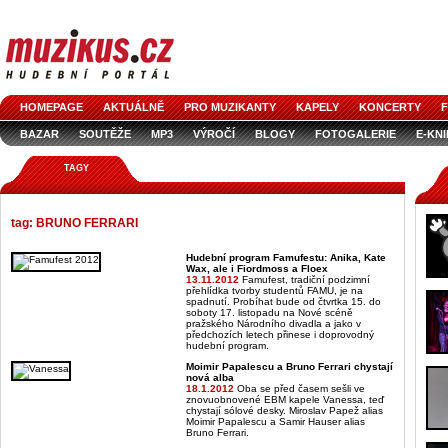
HOMEPAGE
AKTUÁLNĚ
PRO MUZIKANTY
KAPELY
KONCERTY
F
BAZAR
SOUTĚŽE
MP3
VÝROČÍ
BLOGY
FOTOGALERIE
E-KN
TAGY
tag: BRUNO FERRARI
Hudební program Famufestu: Anika, Kate
Wax, ale i Fiordmoss a Floex
13.11.2012
Famufest, tradiční podzimní
přehlídka tvorby studentů FAMU, je na
spadnutí. Probíhat bude od čtvrtka 15. do
soboty 17. listopadu na Nové scéně
pražského Národního divadla a jako v
předchozích letech přinese i doprovodný
hudební program.
Moimir Papalescu a Bruno Ferrari chystají
nová alba
18.1.2012
Oba se před časem sešli ve
znovuobnovené EBM kapele Vanessa, teď
chystají sólové desky. Miroslav Papež alias
Moimir Papalescu a Samir Hauser alias
Bruno Ferrari.