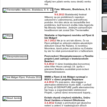
nějaký ten pátek venku svou desku venku
má.
Foto: Wilsonic, Bratislava, 8. 6.
13
9.6.2013
Bratislavský festival
Wilsonic sa po problémoch napokon
uskutočnil v uskromnenej, jednodňovej
podobe. Ani táto akcia sa nezaobišla bez
problémov, keď koncert zrušila írska legenda
My Bloody Valentine. Jediným zahraničným
headlinerom tak zostal Dán Trentemøller.
Stiahnite si hip-hopovú novinku od Pjoni &
Ink Midget!
24.7.2012
Nie je to ani tak dávno, čo sa
Pjoni prihlásil so sólovým elektro-akustickým
debutom Cloud No Raisins. S novinkou
Moonless, ktorá práve vychádza na Exitabe
by ste ho však porovnávali len s ťažkosťami.
Post-rockeri Sleepmakeswaves a Pjoniho
projekt Lowii zahrajú v bratislavskom
Batelieri
5.4.2012
V rámci bratislavskej koncertnej
série After Hours zahrajú 19. apríla v
priestore Batelieru austrálski post-rockeri
Sleepmakeswaves.
WWW a Pjoni & Ink Midget vystoupí v
ROXY v rámci projektu Departure
4.4.2012
Po pop-jazzu, ska-reggae a
alternative-elektronice bude další, v pořadí
již čtvrtý díl DEPARTURE patřit alternativnímu
hip hopu a experimentální elektronice!
Projekt, v jehož rámci renomované kapely...
Exitab chystá vinylovú nádielku, šnúru
Dead Janitora a koncert Dikolsona
3.4.2012
Exitab s príchodom jari skutočne
nelení a zelení.V nasledujúcich dňoch