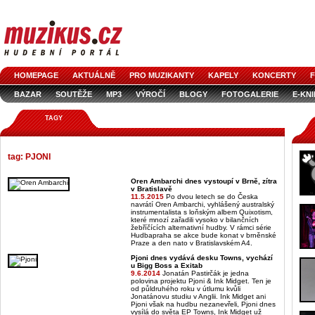
HOMEPAGE
AKTUÁLNĚ
PRO MUZIKANTY
KAPELY
KONCERTY
F
BAZAR
SOUTĚŽE
MP3
VÝROČÍ
BLOGY
FOTOGALERIE
E-KN
TAGY
tag: PJONI
Oren Ambarchi dnes vystoupí v Brně, zítra
v Bratislavě
11.5.2015
Po dvou letech se do Česka
navrátí Oren Ambarchi, vyhlášený australský
instrumentalista s loňským albem Quixotism,
které mnozí zařadili vysoko v bilančních
žebříčících alternativní hudby. V rámci série
Hudbapraha se akce bude konat v brněnské
Praze a den nato v Bratislavském A4.
Pjoni dnes vydává desku Towns, vychází
u Bigg Boss a Exitab
9.6.2014
Jonatán Pastirčák je jedna
polovina projektu Pjoni & Ink Midget. Ten je
od půldruhého roku v útlumu kvůli
Jonatánovu studiu v Anglii. Ink Midget ani
Pjoni však na hudbu nezanevřeli, Pjoni dnes
vysílá do světa EP Towns, Ink Midget už