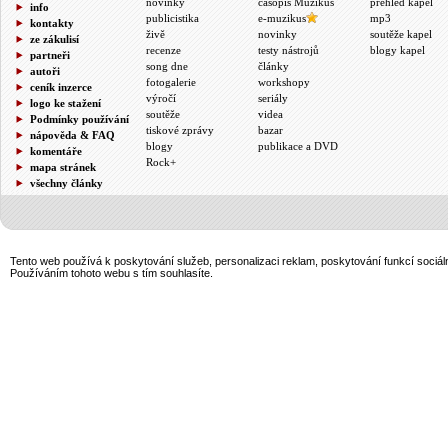
novinky
časopis Muzikus
přehled kapel
info
publicistika
e-muzikus
mp3
kontakty
živě
novinky
soutěže kapel
ze zákulisí
recenze
testy nástrojů
blogy kapel
partneři
song dne
články
autoři
fotogalerie
workshopy
ceník inzerce
výročí
seriály
logo ke stažení
soutěže
videa
Podmínky používání
tiskové zprávy
bazar
nápověda & FAQ
blogy
publikace a DVD
komentáře
Rock+
mapa stránek
všechny články
Tento web používá k poskytování služeb, personalizaci reklam, poskytování funkcí sociál
Používáním tohoto webu s tím souhlasíte.