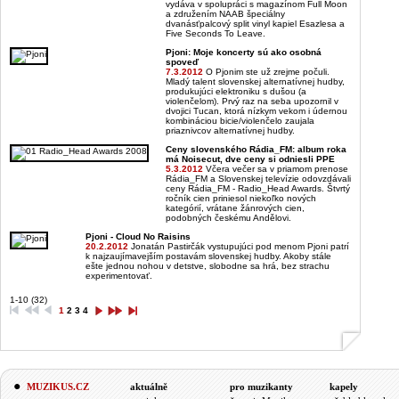
vydáva v spolupráci s magazínom Full Moon
a združením NAAB špeciálny
dvanásťpalcový split vinyl kapiel Esazlesa a
Five Seconds To Leave.
Pjoni: Moje koncerty sú ako osobná
spoveď
7.3.2012
O Pjonim ste už zrejme počuli.
Mladý talent slovenskej alternatívnej hudby,
produkujúci elektroniku s dušou (a
violenčelom). Prvý raz na seba upozornil v
dvojici Tucan, ktorá nízkym vekom i údernou
kombináciou bicie/violenčelo zaujala
priaznivcov alternatívnej hudby.
Ceny slovenského Rádia_FM: album roka
má Noisecut, dve ceny si odniesli PPE
5.3.2012
Včera večer sa v priamom prenose
Rádia_FM a Slovenskej televízie odovzdávali
ceny Rádia_FM - Radio_Head Awards. Štvrtý
ročník cien priniesol niekoľko nových
kategórií, vrátane žánrových cien,
podobných českému Andělovi.
Pjoni - Cloud No Raisins
20.2.2012
Jonatán Pastirčák vystupujúci pod menom Pjoni patrí
k najzaujímavejším postavám slovenskej hudby. Akoby stále
ešte jednou nohou v detstve, slobodne sa hrá, bez strachu
experimentovať.
1-10 (32)
1
2
3
4
MUZIKUS.CZ
aktuálně
pro muzikanty
kapely