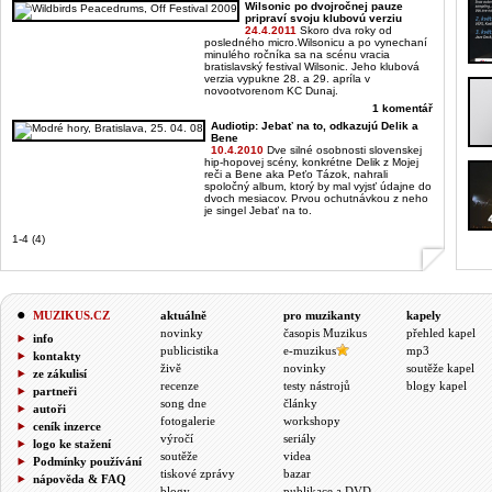
Wilsonic po dvojročnej pauze
pripraví svoju klubovú verziu
24.4.2011
Skoro dva roky od
posledného micro.Wilsonicu a po vynechaní
minulého ročníka sa na scénu vracia
bratislavský festival Wilsonic. Jeho klubová
verzia vypukne 28. a 29. apríla v
novootvorenom KC Dunaj.
1 komentář
Audiotip: Jebať na to, odkazujú Delik a
Bene
10.4.2010
Dve silné osobnosti slovenskej
hip-hopovej scény, konkrétne Delik z Mojej
reči a Bene aka Peťo Tázok, nahrali
spoločný album, ktorý by mal vyjsť údajne do
dvoch mesiacov. Prvou ochutnávkou z neho
je singel Jebať na to.
1-4 (4)
MUZIKUS.CZ
aktuálně
pro muzikanty
kapely
novinky
časopis Muzikus
přehled kapel
info
publicistika
e-muzikus
mp3
kontakty
živě
novinky
soutěže kapel
ze zákulisí
recenze
testy nástrojů
blogy kapel
partneři
song dne
články
autoři
fotogalerie
workshopy
ceník inzerce
výročí
seriály
logo ke stažení
soutěže
videa
Podmínky používání
tiskové zprávy
bazar
nápověda & FAQ
blogy
publikace a DVD