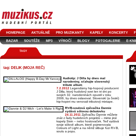
HOMEPAGE
AKTUÁLNĚ
PRO MUZIKANTY
KAPELY
KONCERTY
F
BAZAR
SOUTĚŽE
MP3
VÝROČÍ
BLOGY
FOTOGALERIE
E-KN
TAGY
tag: DELIK (MOJA REČ)
Audiotip: J Dilla by dnes mal
narodeniny, sťahujte slovenský
tribute album
7.2.2012
Legendárny hip-hopový producent
J Dilla, ktorý hudobný svet len tri dni po
svojich 32. narodeninách opustil v roku
2006, by dnes oslavoval. Slovenskí (a českí)
hip-hoperi mu venovali tributový mixtape.
R'n'B-soulová zpěvačka Dannie
vydává sólovou debutovku
24.11.2011
Zpěvačku Dannie můžete
znát z řady hudebních projektů – mimo jiné
kapely Sixin – nebo hostovaček. Teď vydává
svoje sólové album, které pojmenovala
Colours of Light a na němž slibuje fúzi R’n’B,
soulu a popu.