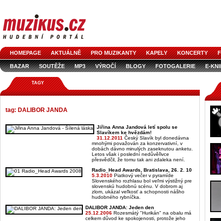
HOMEPAGE
AKTUÁLNĚ
PRO MUZIKANTY
KAPELY
KONCERTY
F
BAZAR
SOUTĚŽE
MP3
VÝROČÍ
BLOGY
FOTOGALERIE
E-KN
TAGY
tag: DALIBOR JANDA
Jiřina Anna Jandová letí spolu se
Slavíkem ke hvězdám!
31.12.2011
Český Slavík byl donedávna
mnohými považován za konzervativní, v
dobách dávno minulých zaseknutou anketu.
Letos však i poslední nedůvěřivce
přesvědčil, že tomu tak ani zdaleka není.
Radio_Head Awards, Bratislava, 26. 2. 10
5.3.2010
Piatkový večer v pyramíde
Slovenského rozhlasu bol veľmi výstižný pre
slovenskú hudobnú scénu. V dobrom aj
zlom, ukázal veľkosť a schopnosti nášho
hudobného rybníčka.
DALIBOR JANDA: Jeden den
25.12.2006
Rozesmátý "Hurikán" na obalu má
celkem důvod ke spokojenosti, protože jeho