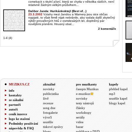
comeback s titulní písní, která se chytla v několika rádiích, není
relativně žádným velkým průšvihem...
Dalibor Janda
: Hurikánkoktejl (Best of...)
23.3.2002
Vztahy mezi Jandou a Warnery jsou sice občas
napjaté, to však firmě nijak nebránilo, aby vydala další zbytečný
výběr provařených hitů z osmdesátých let, doplněný pár
novějšími písněmi. Hnusný obal...
2 komentáře
1-4 (4)
MUZIKUS.CZ
aktuálně
pro muzikanty
kapely
novinky
časopis Muzikus
přehled kapel
info
publicistika
e-muzikus
mp3
kontakty
živě
novinky
soutěže kapel
ze zákulisí
recenze
testy nástrojů
blogy kapel
partneři
song dne
články
autoři
fotogalerie
workshopy
ceník inzerce
výročí
seriály
logo ke stažení
soutěže
videa
Podmínky používání
tiskové zprávy
bazar
nápověda & FAQ
blogy
publikace a DVD