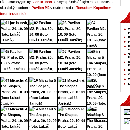
Předskokany jim byli
Jon la Tash
se svým písničkářským melancholicko-
akustickým setem a
Pavilon M2
v re/drum setu s
Tomášem Kopáčkem
(mon insomnie)
.
V
p
B
F
N
n
S
P
N
G
R
O
V
K