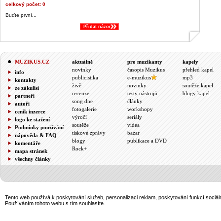
celkový počet: 0
Buďte první...
Přidat názor
&;
MUZIKUS.CZ
aktuálně
pro muzikanty
kapely
novinky
časopis Muzikus
přehled kapel
info
publicistika
e-muzikus
mp3
kontakty
živě
novinky
soutěže kapel
ze zákulisí
recenze
testy nástrojů
blogy kapel
partneři
song dne
články
autoři
fotogalerie
workshopy
ceník inzerce
výročí
seriály
logo ke stažení
soutěže
videa
Podmínky používání
tiskové zprávy
bazar
nápověda & FAQ
blogy
publikace a DVD
komentáře
Rock+
mapa stránek
všechny články
Tento web používá k poskytování služeb, personalizaci reklam, poskytování funkcí sociál
Používáním tohoto webu s tím souhlasíte.