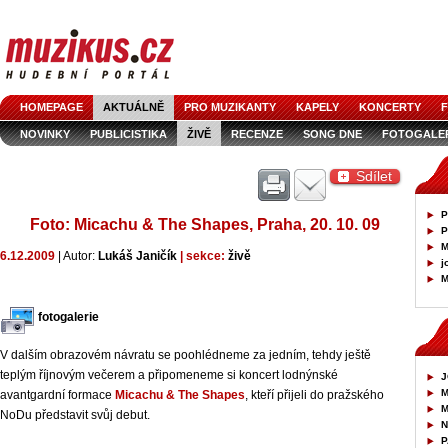
HOMEPAGE
AKTUÁLNĚ
PRO MUZIKANTY
KAPELY
KONCERTY
F
NOVINKY
PUBLICISTIKA
ŽIVĚ
RECENZE
SONG DNE
FOTOGALE
Sdílet
P
Foto: Micachu & The Shapes, Praha, 20. 10. 09
P
M
6.12.2009
| Autor:
Lukáš Janičík
| sekce:
živě
j
M
fotogalerie
V dalším obrazovém návratu se poohlédneme za jedním, tehdy ještě
teplým říjnovým večerem a připomeneme si koncert lodnýnské
J
M
avantgardní formace
Micachu & The Shapes
, kteří přijeli do pražského
M
NoDu představit svůj debut.
P