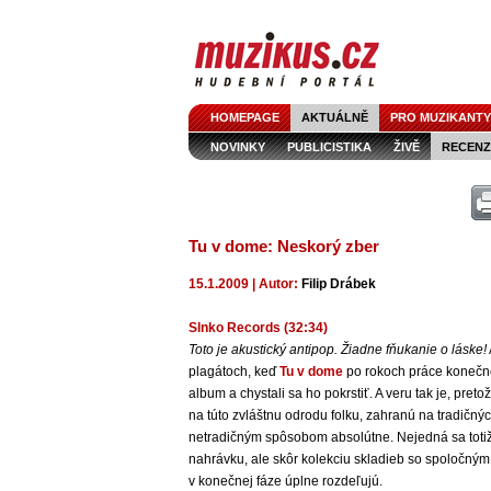
HOMEPAGE
AKTUÁLNĚ
PRO MUZIKANTY
NOVINKY
PUBLICISTIKA
ŽIVĚ
RECENZ
Tu v dome: Neskorý zber
15.1.2009 | Autor:
Filip Drábek
Slnko Records (32:34)
Toto je akustický antipop. Žiadne fňukanie o láske!
plagátoch, keď
Tu v dome
po rokoch práce konečne
album a chystali sa ho pokrstiť. A veru tak je, pret
na túto zvláštnu odrodu folku, zahranú na tradičný
netradičným spôsobom absolútne. Nejedná sa toti
nahrávku, ale skôr kolekciu skladieb so spoločným
v konečnej fáze úplne rozdeľujú.