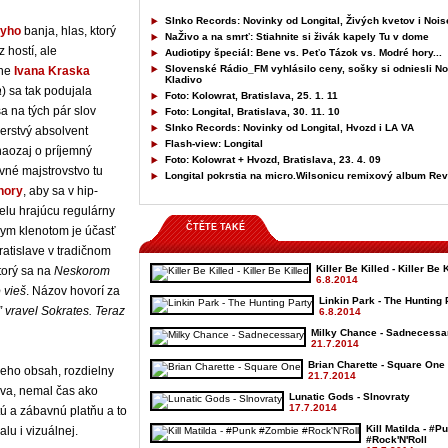
Slnko Records: Novinky od Longital, Živých kvetov i Nois
tyho
banja, hlas, ktorý
NaŽivo a na smrť: Stiahnite si živák kapely Tu v dome
 hostí, ale
Audiotipy špeciál: Bene vs. Peťo Tázok vs. Modré hory...
Slovenské Rádio_FM vyhlásilo ceny, sošky si odniesli Noi
sne
Ivana Kraska
Kladivo
a
) sa tak podujala
Foto: Kolowrat, Bratislava, 25. 1. 11
sa na tých pár slov
Foto: Longital, Bratislava, 30. 11. 10
Slnko Records: Novinky od Longital, Hvozd i LA VA
čerstvý absolvent
Flash-view: Longital
naozaj o príjemný
Foto: Kolowrat + Hvozd, Bratislava, 23. 4. 09
ovné majstrovstvo tu
Longital pokrstia na micro.Wilsonicu remixový album Re
hory
, aby sa v hip-
lu hrajúcu regulárny
ČTĚTE TAKÉ
nym klenotom je účasť
ratislave v tradičnom
Killer Be Killed - Killer Be 
torý sa na
Neskorom
6.8.2014
 vieš
. Názov hovorí za
Linkin Park - The Hunting 
” vravel Sokrates. Teraz
6.8.2014
Milky Chance - Sadnecessa
21.7.2014
Brian Charette - Square One
jeho obsah, rozdielny
21.7.2014
áva, nemal čas ako
Lunatic Gods - Slnovraty
17.7.2014
ú a zábavnú platňu a to
Kill Matilda - #
lu i vizuálnej.
#Rock'N'Roll