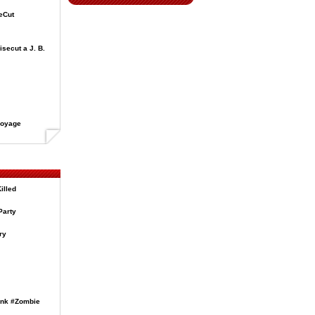
eCut
secut a J. B.
voyage
Killed
Party
ry
Punk #Zombie