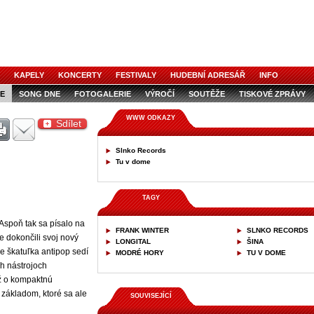
KAPELY
KONCERTY
FESTIVALY
HUDEBNÍ ADRESÁŘ
INFO
E
SONG DNE
FOTOGALERIE
VÝROČÍ
SOUTĚŽE
TISKOVÉ ZPRÁVY
WWW ODKAZY
Sdílet
Slnko Records
Tu v dome
TAGY
Aspoň tak sa písalo na
FRANK WINTER
SLNKO RECORDS
 dokončili svoj nový
LONGITAL
ŠINA
ože škatuľka antipop sedí
MODRÉ HORY
TU V DOME
ch nástrojoch
ž o kompaktnú
 základom, ktoré sa ale
SOUVISEJÍCÍ