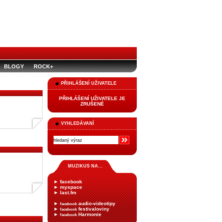
BLOGY
ROCK+
PŘIHLÁŠENÍ UŽIVATELE
PŘIHLÁŠENÍ UŽIVATELE JE
ZRUŠENÉ
VYHLEDÁVANÍ
MUZIKUS NA...
►
facebook
►
myspace
►
last.fm
►
audio-videotipy
facebook
►
festivaloviny
facebook
►
Harmonie
facebook