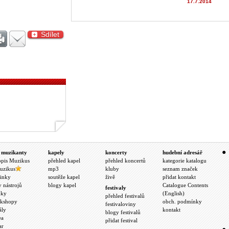
17.7.2014
Sdílet
&;
 muzikanty
kapely
koncerty
hudební adresář
opis Muzikus
přehled kapel
přehled koncertů
kategorie katalogu
uzikus
mp3
kluby
seznam značek
inky
soutěže kapel
živě
přidat kontakt
y nástrojů
blogy kapel
Catalogue Contents
festivaly
nky
(English)
přehled festivalů
kshopy
obch. podmínky
festivaloviny
ály
kontakt
blogy festivalů
ea
přidat festival
ar