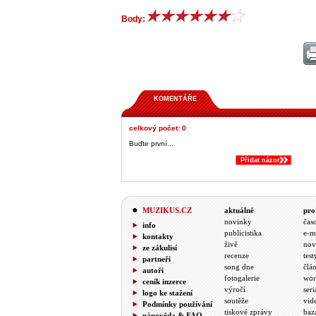
Body:
KOMENTÁŘE
celkový počet: 0
Buďte první...
Přidat názor
MUZIKUS.CZ
aktuálně
pro
novinky
čas
info
publicistika
e-m
kontakty
živě
nov
ze zákulisí
recenze
test
partneři
song dne
člá
autoři
fotogalerie
wor
ceník inzerce
výročí
seri
logo ke stažení
soutěže
vid
Podmínky používání
tiskové zprávy
baz
nápověda & FAQ