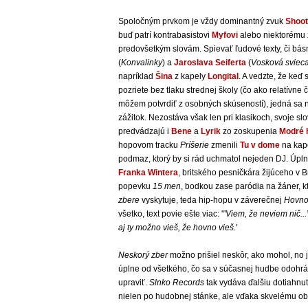
Spoločným prvkom je vždy dominantný zvuk
Shoo
buď patrí kontrabasistovi
Myfovi
alebo niektorému z
predovšetkým slovám. Spievať ľudové texty, či bá
(
Konvalinky
) a
Jaroslava Seiferta
(
Vosková sviec
napríklad
Šina
z kapely
Longital
. A vedzte, že keď 
pozriete bez tlaku strednej školy (čo ako relatívne 
môžem potvrdiť z osobných skúseností), jedná sa 
zážitok. Nezostáva však len pri klasikoch, svoje sl
predvádzajú i
Bene
a
Lyrik
zo zoskupenia
Modré 
hopovom tracku
Príšerie
zmenili
Tu v dome
na kape
podmaz, ktorý by si rád uchmatol nejeden DJ. Úpl
Franka Wintera
, britského pesničkára žijúceho v B
popevku
15 men
, bodkou zase paródia na žáner, k
zbere
vyskytuje, teda hip-hopu v záverečnej
Hovno
všetko, text povie ešte viac: '
"Viem, že neviem nič...
aj ty možno vieš, že hovno vieš.
'
Neskorý zber
možno prišiel neskôr, ako mohol, no 
úplne od všetkého, čo sa v súčasnej hudbe odohr
upraviť.
Slnko Records
tak vydáva ďalšiu dotiahnut
nielen po hudobnej stánke, ale vďaka skvelému oba