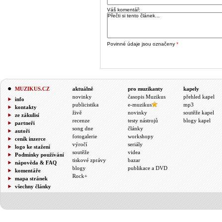
Váš komentář:
Povinné údaje jsou označeny
*
MUZIKUS.CZ
aktuálně
pro muzikanty
kapely
novinky
časopis Muzikus
přehled kapel
info
publicistika
e-muzikus
mp3
kontakty
živě
novinky
soutěže kapel
ze zákulisí
recenze
testy nástrojů
blogy kapel
partneři
song dne
články
autoři
fotogalerie
workshopy
ceník inzerce
výročí
seriály
logo ke stažení
soutěže
videa
Podmínky používání
tiskové zprávy
bazar
nápověda & FAQ
blogy
publikace a DVD
komentáře
Rock+
mapa stránek
všechny články