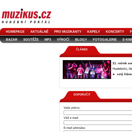
HOMEPAGE
AKTUÁLNĚ
PRO MUZIKANTY
KAPELY
KONCERTY
F
BAZAR
SOUTĚŽE
MP3
VÝROČÍ
BLOGY
FOTOGALERIE
E-KN
ČLÁNEK
21. ročník s
Hudebníci, hl
celý člán
DOPORUČIT
Vaše jméno:
Váš e-mail:
E-mail adresáta: