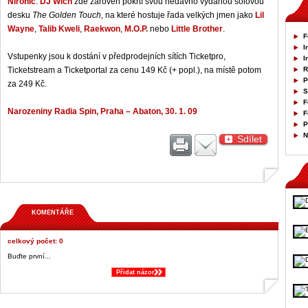
Nironic
.
DJ Wich
zde zároveň pokřtí svou nedávno vydanou sólovou
desku
The Golden Touch
, na které hostuje řada velkých jmen jako
Lil
Wayne
,
Talib Kweli
,
Raekwon
,
M.O.P.
nebo
Little Brother
.
F
I
Vstupenky jsou k dostání v předprodejních sítích Ticketpro,
I
Ticketstream a Ticketportal za cenu 149 Kč (+ popl.), na místě potom
R
P
za 249 Kč.
S
F
Narozeniny Radia Spin, Praha – Abaton, 30. 1. 09
F
P
N
Sdílet
KOMENTÁŘE
celkový počet: 0
Buďte první...
Přidat názor
&;