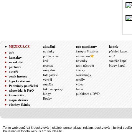
MUZIKUS.CZ
aktuálně
pro muzikanty
kapely
novinky
časopis Muzikus
přehled kapel
info
publicistika
e-muzikus
mp3
kontakty
živě
novinky
soutěže kapel
ze zákulisí
recenze
testy nástrojů
blogy kapel
partneři
song dne
články
autoři
fotogalerie
workshopy
ceník inzerce
výročí
seriály
logo ke stažení
soutěže
videa
Podmínky používání
tiskové zprávy
bazar
nápověda & FAQ
blogy
publikace a DVD
komentáře
Rock+
mapa stránek
všechny články
Tento web používá k poskytování služeb, personalizaci reklam, poskytování funkcí sociál
Používáním tohoto webu s tím souhlasíte.