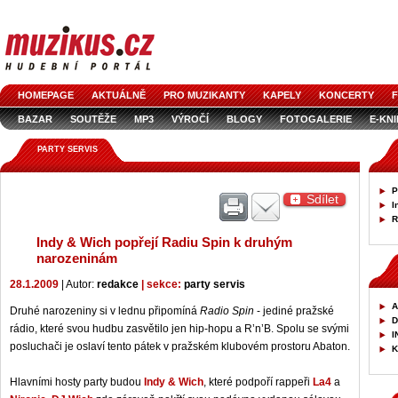
HOMEPAGE
AKTUÁLNĚ
PRO MUZIKANTY
KAPELY
KONCERTY
F
BAZAR
SOUTĚŽE
MP3
VÝROČÍ
BLOGY
FOTOGALERIE
E-KN
PARTY SERVIS
P
Sdílet
I
R
Indy & Wich popřejí Radiu Spin k druhým
narozeninám
28.1.2009
| Autor:
redakce
| sekce:
party servis
A
Druhé narozeniny si v lednu připomíná
Radio Spin
- jediné pražské
D
rádio, které svou hudbu zasvětilo jen hip-hopu a R’n’B. Spolu se svými
I
posluchači je oslaví tento pátek v pražském klubovém prostoru Abaton.
K
Hlavními hosty party budou
Indy & Wich
, které podpoří rappeři
La4
a