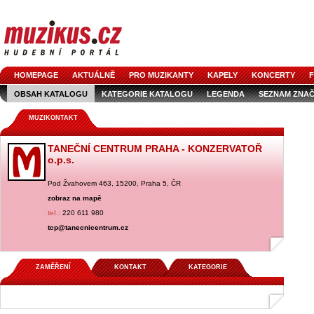
HOMEPAGE
AKTUÁLNĚ
PRO MUZIKANTY
KAPELY
KONCERTY
F
OBSAH KATALOGU
KATEGORIE KATALOGU
LEGENDA
SEZNAM ZNA
MUZIKONTAKT
TANEČNÍ CENTRUM PRAHA - KONZERVATOŘ
o.p.s.
Pod Žvahovem 463, 15200, Praha 5, ČR
zobraz na mapě
tel.:
220 611 980
tcp@tanecnicentrum.cz
ZAMĚŘENÍ
KONTAKT
KATEGORIE