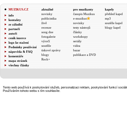
MUZIKUS.CZ
aktuálně
pro muzikanty
kapely
novinky
časopis Muzikus
přehled kapel
info
publicistika
e-muzikus
mp3
kontakty
živě
novinky
soutěže kapel
ze zákulisí
recenze
testy nástrojů
blogy kapel
partneři
song dne
články
autoři
fotogalerie
workshopy
ceník inzerce
výročí
seriály
logo ke stažení
soutěže
videa
Podmínky používání
tiskové zprávy
bazar
nápověda & FAQ
blogy
publikace a DVD
komentáře
Rock+
mapa stránek
všechny články
Tento web používá k poskytování služeb, personalizaci reklam, poskytování funkcí sociál
Používáním tohoto webu s tím souhlasíte.