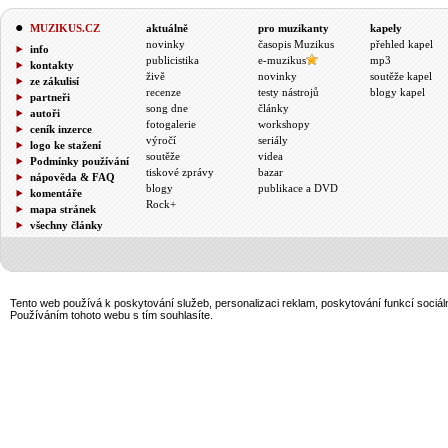
MUZIKUS.CZ
aktuálně
pro muzikanty
kapely
novinky
časopis Muzikus
přehled kapel
info
publicistika
e-muzikus
mp3
kontakty
živě
novinky
soutěže kapel
ze zákulisí
recenze
testy nástrojů
blogy kapel
partneři
song dne
články
autoři
fotogalerie
workshopy
ceník inzerce
výročí
seriály
logo ke stažení
soutěže
videa
Podmínky používání
tiskové zprávy
bazar
nápověda & FAQ
blogy
publikace a DVD
komentáře
Rock+
mapa stránek
všechny články
Tento web používá k poskytování služeb, personalizaci reklam, poskytování funkcí sociál
Používáním tohoto webu s tím souhlasíte.