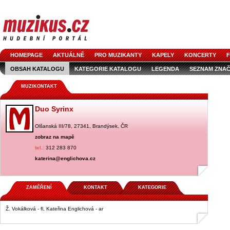
HOMEPAGE
AKTUÁLNĚ
PRO MUZIKANTY
KAPELY
KONCERTY
F
OBSAH KATALOGU
KATEGORIE KATALOGU
LEGENDA
SEZNAM ZNA
MUZIKONTAKT
Duo Syrinx
Olšanská III/78, 27341, Brandýsek, ČR
zobraz na mapě
tel.:
312 283 870
katerina@englichova.cz
ZAMĚŘENÍ
KONTAKT
KATEGORIE
Ž. Vokálková - fl, Kateřina Englichová - ar