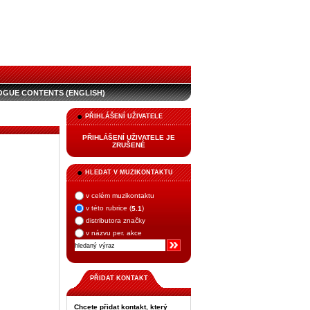
OGUE CONTENTS (ENGLISH)
PŘIHLÁŠENÍ UŽIVATELE
PŘIHLÁŠENÍ UŽIVATELE JE
ZRUŠENÉ
HLEDAT V MUZIKONTAKTU
v celém muzikontaktu
v této rubrice (
)
5.1
distributora značky
v názvu per. akce
PŘIDAT KONTAKT
Chcete přidat kontakt, který