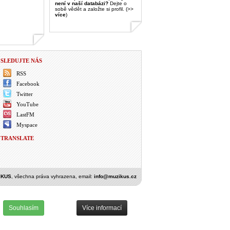
není v naší databázi?
Dejte o
sobě vědět a založte si profil. (>>
více
)
SLEDUJTE NÁS
RSS
Facebook
Twitter
YouTube
LastFM
Myspace
TRANSLATE
IKUS
, všechna práva vyhrazena, email:
info@muzikus.cz
Souhlasím
Více informací