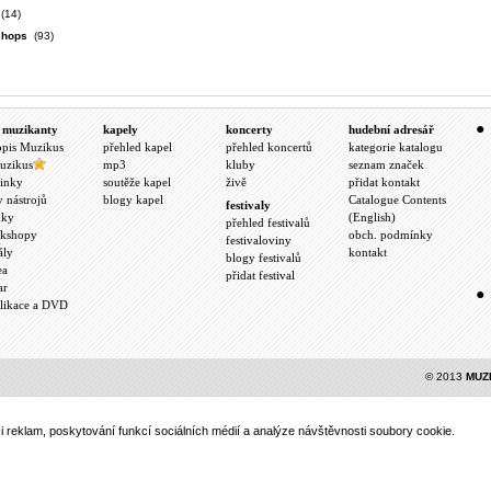
(14)
shops
(93)
 muzikanty
kapely
koncerty
hudební adresář
opis Muzikus
přehled kapel
přehled koncertů
kategorie katalogu
uzikus
mp3
kluby
seznam značek
inky
soutěže kapel
živě
přidat kontakt
y nástrojů
blogy kapel
Catalogue Contents
festivaly
nky
(English)
přehled festivalů
kshopy
obch. podmínky
festivaloviny
ály
kontakt
blogy festivalů
ea
přidat festival
ar
likace a DVD
© 2013
MUZ
 reklam, poskytování funkcí sociálních médií a analýze návštěvnosti soubory cookie.