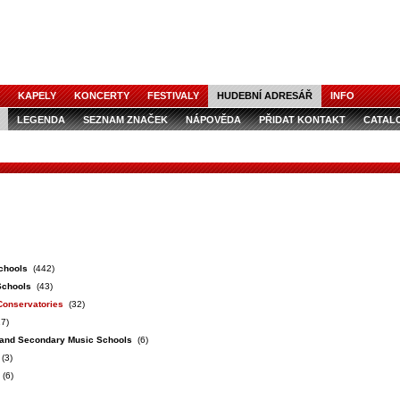
KAPELY
KONCERTY
FESTIVALY
HUDEBNÍ ADRESÁŘ
INFO
LEGENDA
SEZNAM ZNAČEK
NÁPOVĚDA
PŘIDAT KONTAKT
CATAL
chools
(442)
Schools
(43)
Conservatories
(32)
7)
 and Secondary Music Schools
(6)
(3)
(6)