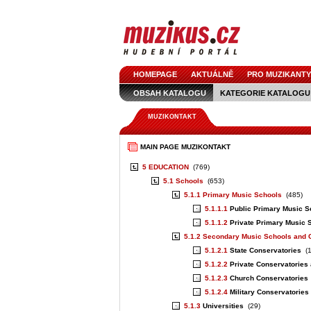
HOMEPAGE
AKTUÁLNĚ
PRO MUZIKANTY
OBSAH KATALOGU
KATEGORIE KATALOGU
MUZIKONTAKT
MAIN PAGE MUZIKONTAKT
5 EDUCATION
(769)
5.1 Schools
(653)
5.1.1 Primary Music Schools
(485)
5.1.1.1
Public Primary Music S
5.1.1.2
Private Primary Music 
5.1.2 Secondary Music Schools and 
5.1.2.1
State Conservatories
(1
5.1.2.2
Private Conservatories
5.1.2.3
Church Conservatories
5.1.2.4
Military Conservatories
5.1.3
Universities
(29)