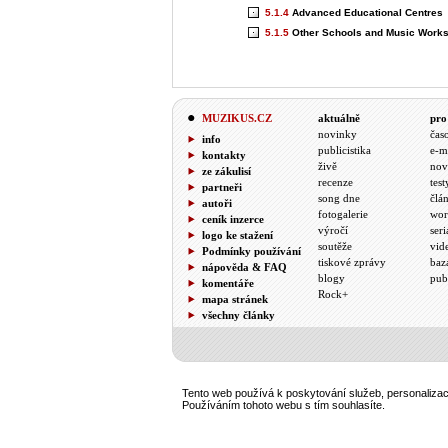
5.1.4
Advanced Educational Centres
5.1.5
Other Schools and Music Work
MUZIKUS.CZ
aktuálně
pro
novinky
čas
info
publicistika
e-m
kontakty
živě
nov
ze zákulisí
recenze
test
partneři
song dne
člá
autoři
fotogalerie
wor
ceník inzerce
výročí
seri
logo ke stažení
soutěže
vid
Podmínky používání
tiskové zprávy
baz
nápověda & FAQ
blogy
pub
komentáře
Rock+
mapa stránek
všechny články
Tento web používá k poskytování služeb, personalizaci
Používáním tohoto webu s tím souhlasíte.