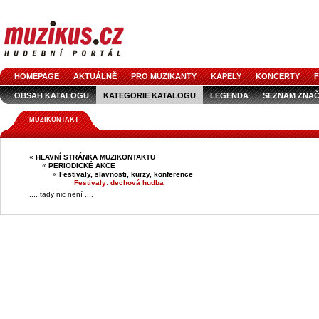
HOMEPAGE
AKTUÁLNĚ
PRO MUZIKANTY
KAPELY
KONCERTY
F
OBSAH KATALOGU
KATEGORIE KATALOGU
LEGENDA
SEZNAM ZNA
MUZIKONTAKT
«
HLAVNÍ STRÁNKA MUZIKONTAKTU
«
PERIODICKÉ AKCE
«
Festivaly, slavnosti, kurzy, konference
Festivaly: dechová hudba
.... tady nic není ....