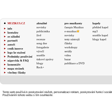
MUZIKUS.CZ
aktuálně
pro muzikanty
kapely
novinky
časopis Muzikus
přehled kapel
info
publicistika
e-muzikus
mp3
kontakty
živě
novinky
soutěže kapel
ze zákulisí
recenze
testy nástrojů
blogy kapel
partneři
song dne
články
autoři
fotogalerie
workshopy
ceník inzerce
výročí
seriály
logo ke stažení
soutěže
videa
Podmínky používání
tiskové zprávy
bazar
nápověda & FAQ
blogy
publikace a DVD
komentáře
Rock+
mapa stránek
všechny články
Tento web používá k poskytování služeb, personalizaci reklam, poskytování funkcí sociál
Používáním tohoto webu s tím souhlasíte.