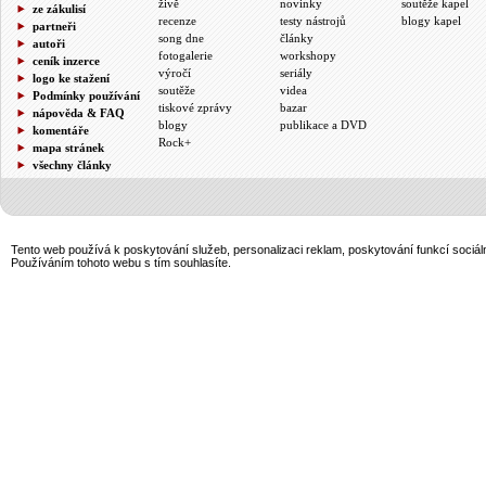
živě
novinky
soutěže kapel
ze zákulisí
recenze
testy nástrojů
blogy kapel
partneři
song dne
články
autoři
fotogalerie
workshopy
ceník inzerce
výročí
seriály
logo ke stažení
soutěže
videa
Podmínky používání
tiskové zprávy
bazar
nápověda & FAQ
blogy
publikace a DVD
komentáře
Rock+
mapa stránek
všechny články
Tento web používá k poskytování služeb, personalizaci reklam, poskytování funkcí sociál
Používáním tohoto webu s tím souhlasíte.