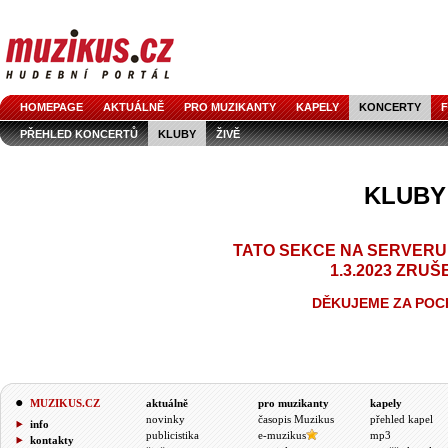
HOMEPAGE
AKTUÁLNĚ
PRO MUZIKANTY
KAPELY
KONCERTY
F
PŘEHLED KONCERTŮ
KLUBY
ŽIVĚ
KLUBY
TATO SEKCE NA SERVERU
1.3.2023 ZRUŠ
DĚKUJEME ZA POC
MUZIKUS.CZ
aktuálně
pro muzikanty
kapely
novinky
časopis Muzikus
přehled kapel
info
publicistika
e-muzikus
mp3
kontakty