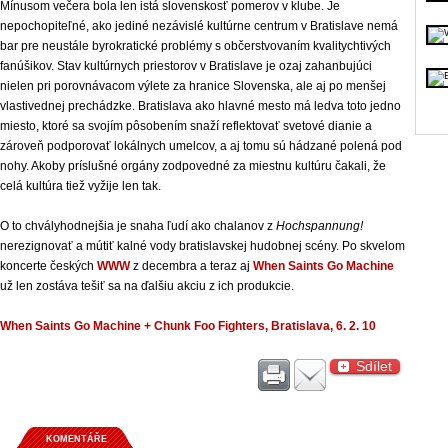
Mínusom večera bola len istá slovenskosť pomerov v klube. Je
nepochopiteľné, ako jediné nezávislé kultúrne centrum v Bratislave nemá
bar pre neustále byrokratické problémy s občerstvovaním kvalitychtivých
fanúšikov. Stav kultúrnych priestorov v Bratislave je ozaj zahanbujúci
nielen pri porovnávacom výlete za hranice Slovenska, ale aj po menšej
vlastivednej prechádzke. Bratislava ako hlavné mesto má ledva toto jedno
miesto, ktoré sa svojím pôsobením snaží reflektovať svetové dianie a
zároveň podporovať lokálnych umelcov, a aj tomu sú hádzané polená pod
nohy. Akoby príslušné orgány zodpovedné za miestnu kultúru čakali, že
celá kultúra tiež vyžije len tak.
O to chvályhodnejšia je snaha ľudí ako chalanov z
Hochspannung!
nerezignovať a mútiť kalné vody bratislavskej hudobnej scény. Po skvelom
koncerte českých
WWW
z decembra a teraz aj
When Saints Go Machine
už len zostáva tešiť sa na ďalšiu akciu z ich produkcie.
When Saints Go Machine + Chunk Foo Fighters, Bratislava, 6. 2. 10
Sdílet
KOMENTÁŘE