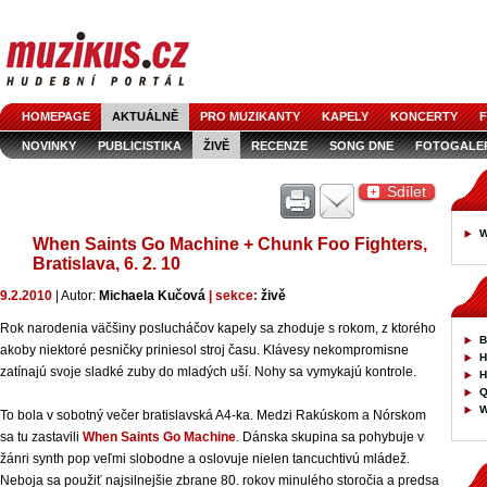
HOMEPAGE
AKTUÁLNĚ
PRO MUZIKANTY
KAPELY
KONCERTY
F
NOVINKY
PUBLICISTIKA
ŽIVĚ
RECENZE
SONG DNE
FOTOGALE
Sdílet
W
When Saints Go Machine + Chunk Foo Fighters,
Bratislava, 6. 2. 10
9.2.2010
| Autor:
Michaela Kučová
| sekce:
živě
Rok narodenia väčšiny poslucháčov kapely sa zhoduje s rokom, z ktorého
B
akoby niektoré pesničky priniesol stroj času. Klávesy nekompromisne
H
zatínajú svoje sladké zuby do mladých uší. Nohy sa vymykajú kontrole.
H
Q
W
To bola v sobotný večer bratislavská A4-ka. Medzi Rakúskom a Nórskom
sa tu zastavili
When Saints Go Machine
. Dánska skupina sa pohybuje v
žánri synth pop veľmi slobodne a oslovuje nielen tancuchtivú mládež.
Neboja sa použiť najsilnejšie zbrane 80. rokov minulého storočia a predsa