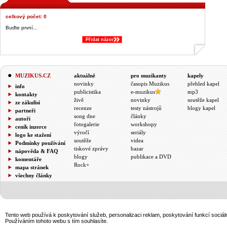
celkový počet: 0
Buďte první...
Přidat názor
&;
MUZIKUS.CZ
aktuálně
pro muzikanty
kapely
novinky
časopis Muzikus
přehled kapel
info
publicistika
e-muzikus
mp3
kontakty
živě
novinky
soutěže kapel
ze zákulisí
recenze
testy nástrojů
blogy kapel
partneři
song dne
články
autoři
fotogalerie
workshopy
ceník inzerce
výročí
seriály
logo ke stažení
soutěže
videa
Podmínky používání
tiskové zprávy
bazar
nápověda & FAQ
blogy
publikace a DVD
komentáře
Rock+
mapa stránek
všechny články
Tento web používá k poskytování služeb, personalizaci reklam, poskytování funkcí sociál
Používáním tohoto webu s tím souhlasíte.