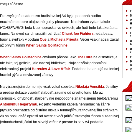
znejú súčasne.
F
Pre zvyčajné osadenstvo bratislavskej A4-ky je podobná hudba
D
V
maximálne dobre utajované guilty pleasure. Na druhom vydaní akcie
H
HCHSPNNNG!
teda klub nepraskal vo švíkoch, ale ľudí bolo tak akurát na
F
F
tanec. Na úvod sa ich snažili rozhýbať
Chunk foo Fighters
, teda beaty,
1
basy a synťáky v podaní
Que
a
Michaela Priesta
. Večer však naozaj začal
D
t
až prvými tónmi
When Saints Go Machine
.
B
z
When Saints Go Machine
chvíľami pôsobili ako
The Cure
na diskotéke, a
F
P
nie takej tej gotickej, ale naozaj trblietavej. Najviac však pripomínali
l
elektronický projekt
Hercules & Love Affair
. Podobne balansujú na tenkej
O
hranici gýča a neviazanej zábavy.
Najvýraznejším dojmom je však vokál speváka
Nikolaja Vonsilda
. Je silný
a predsa dokáže vyjadriť slabosť, zaujme od prvého tónu. Má až
černošskú ohybnosť, sfarbený nie nepodobne známejšiemu bielotváremu
Antonymu Hegartymu
. Po jeho vedením kapela nehľadiac na žánre
plynulo prechádza od čistého diska k temnejším, rafinovanejším stránkam.
Ak sa poslucháč oprostí od averzie voči príliš ústretovým tónom a zdanlivej
jednoduchosti, čaká ho skvelý večer. A presne to sa v A4 podarilo.