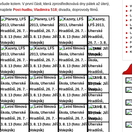
všude kolem. V první části, která zprostředkovává dny pátek až úterý,
V
najdete
Post-hudbu
,
Vladimira 518
, divadla, doprovody filmů.
F
L
F
L
M
L
J
F
P
K