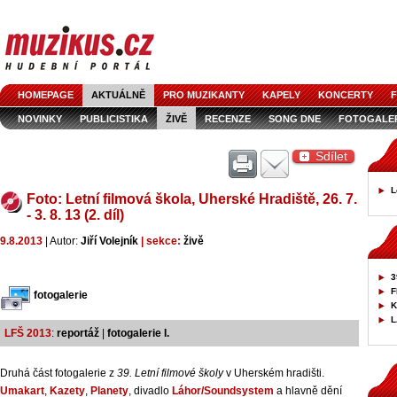
HOMEPAGE
AKTUÁLNĚ
PRO MUZIKANTY
KAPELY
KONCERTY
F
NOVINKY
PUBLICISTIKA
ŽIVĚ
RECENZE
SONG DNE
FOTOGALE
Sdílet
L
Foto: Letní filmová škola, Uherské Hradiště, 26. 7.
- 3. 8. 13 (2. díl)
9.8.2013
| Autor:
Jiří Volejník
| sekce:
živě
3
F
fotogalerie
K
L
LFŠ 2013
:
reportáž
|
fotogalerie I.
Druhá část fotogalerie z
39. Letní filmové školy
v Uherském hradišti.
Umakart
,
Kazety
,
Planety
, divadlo
Láhor/Soundsystem
a hlavně dění