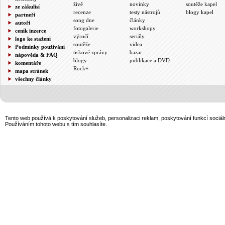
živě
novinky
soutěže kapel
ze zákulisí
recenze
testy nástrojů
blogy kapel
partneři
song dne
články
autoři
fotogalerie
workshopy
ceník inzerce
výročí
seriály
logo ke stažení
soutěže
videa
Podmínky používání
tiskové zprávy
bazar
nápověda & FAQ
blogy
publikace a DVD
komentáře
Rock+
mapa stránek
všechny články
Tento web používá k poskytování služeb, personalizaci reklam, poskytování funkcí sociál
Používáním tohoto webu s tím souhlasíte.