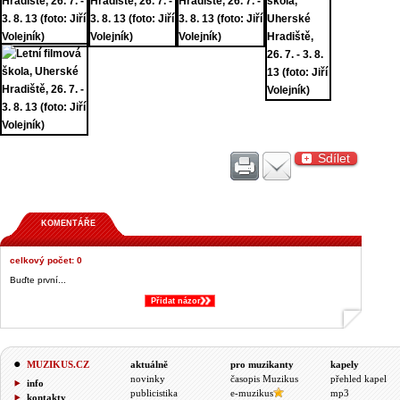
Sdílet
KOMENTÁŘE
celkový počet: 0
Buďte první...
Přidat názor
&;
MUZIKUS.CZ
aktuálně
pro muzikanty
kapely
novinky
časopis Muzikus
přehled kapel
info
publicistika
e-muzikus
mp3
kontakty