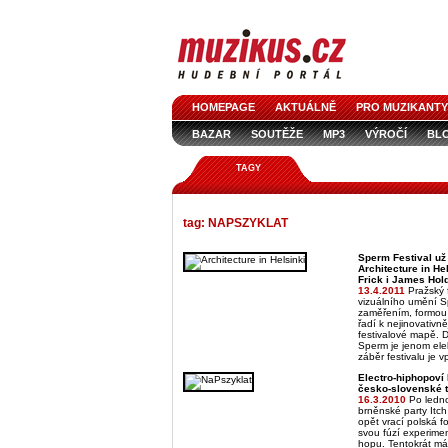
HOMEPAGE
AKTUÁLNĚ
PRO MUZIKANTY
BAZAR
SOUTĚŽE
MP3
VÝROČÍ
BL
TAGY
tag: NAPSZYKLAT
Sperm Festival už 
Architecture in He
Frick i James Hol
13.4.2011
Pražský 
vizuálního umění 
zaměřením, formou
řadí k nejinovativ
festivalové mapě. D
Sperm je jenom elek
záběr festivalu je 
Electro-hiphopoví
česko-slovenské 
16.3.2010
Po ledn
brněnské party It
opět vrací polská 
svou fúzí experimen
hopu. Tentokrát má