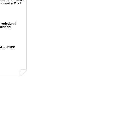
 tvorby 2. - 3.
 celodenní
hudební
ikus 2022