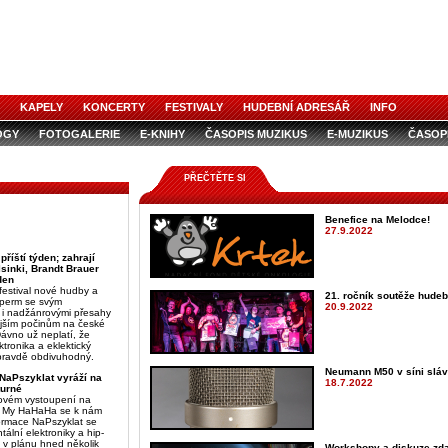
KAPELY
KONCERTY
FESTIVALY
HUDEBNÍ ADRESÁŘ
INFO
OGY
FOTOGALERIE
E-KNIHY
ČASOPIS MUZIKUS
E-MUZIKUS
ČASOP
PŘEČTĚTE SI
Benefice na Melodce!
27.9.2022
příští týden; zahrají
lsinki, Brandt Brauer
den
festival nové hudby a
21. ročník soutěže hudeb
Sperm se svým
20.9.2022
 i nadžánrovými přesahy
nějším počinům na české
ávno už neplatí, že
tronika a eklektický
vpravdě obdivuhodný.
Neumann M50 v síni slá
 NaPszyklat vyráží na
18.7.2022
turné
ovém vystoupení na
ch My HaHaHa se k nám
formace NaPszyklat se
tální elektroniky a hip-
 v plánu hned několik
Workshopy a diskuze zda