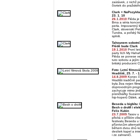
zastávek, z nichž p
čtvrtek do pražské
Clark + NaPszykła
23. 1. 10
26.1.2010
Fléda je
Brna a séria koncer
perla. Impozantný l
Clark, slovenskí P
Tundra, a poľský N
splnili.
Tahounem sobotní
Flédě bude Clark
19.1.2010
První le
party Itch My Haha
Fléda se ponese ve
tuto sobotu a její
britský producent Cl
Foto: Letní filmov
Hradiště, 25. 7. - 1
14.8.2009
Konec č
Hradišti tradičně pat
byla živa nejen fil
doprovodným progr
zachycuje mimo jin
písničkářky Suzann
hip-hoperů Dälek, a
Beseda u bigbítu:
Besh o droM i ele
Felix Kubin
23.7.2009
Tasov u 
přivítá o příštím v
festivalu Beseda u 
příznivcům alternat
během dvou dnů ko
desítek kapel a int
i ze zahraničí.