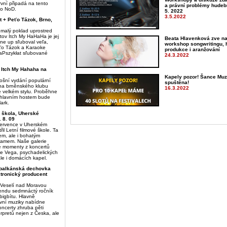
rvní připadá na tento
a právní problémy hudební
ho NoD.
5. 2022
3.5.2022
t + Peťo Tázok, Brno,
 malý poklad uprostred
tov Itch My HaHaHa je jej
Beata Hlavenková zve na
ine up sľuboval veľa,
workshop songwritingu, 
eťo Tázok a Karaoke
produkce i aranžování
aPszykłat sľubované
24.3.2022
 Itch My Hahaha na
Kapely pozor! Šance Muz
tošní vydání populární
spuštěna!
ha brněnského klubu
16.3.2022
 velkém stylu. Proběhne
m hlavním hostem bude
ark.
á škola, Uherské
. 8. 09
ervence v Uherském
řil Letní filmové škole. Ta
mem, ale i bohatým
amem. Naše galerie
é momenty z koncertů
e Vega, psychadelických
le i domácích kapel.
 balkánská dechovka
ktronický producent
Veselí nad Moravou
íkendu sedmnáctý ročník
bigbítu. Hlavně
ivní muziky nabídne
ncerty zhruba pěti
erpretů nejen z Česka, ale