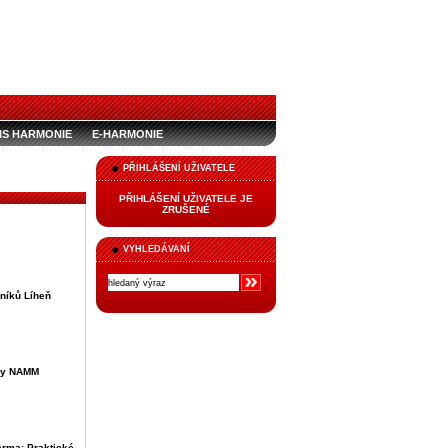
IS HARMONIE
E-HARMONIE
PŘIHLÁŠENÍ UŽIVATELE
PŘIHLÁŠENÍ UŽIVATELE JE
ZRUŠENÉ
VYHLEDÁVANÍ
níků Líheň
vy NAMM
rma: Praktické