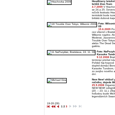
Headlinery letošn
britští Zion Train
4.7.2009
V Hrachov
se 24.a 25. červen
ročník festivalu H
tentokrát bude tuz
britská dubová kape
Foto: Wilsonic
09
15.6.2009
Po 
cez víkend v Bratisl
Wilsonic naplno. Ak
Moderat, Jazzanova
Trouble Over Tokyo,
alebo The Dead Sea 
galériu.
Foto: NaPszyk
Karaoke Tundra
9.12.2008
Brati
tentoraz privítal n
Poľské hip-hopové 
doplnil domáci Ben
Karaoke Tundrom, kt
zo svojho nového a
dní.
New New! ohlásil 
ročníku, dojede M
25.9.2008
Organizá
NEW NEW! odtajnili
(20. – 23. 11.). Zře
hvězdou bude Micha
legendárních Swan
19-28 (28)
1
2
3