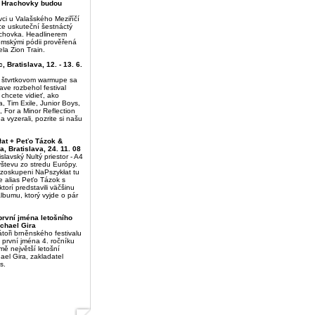
í Hrachovky budou
ci u Valašského Meziříčí
ce uskuteční šestnáctý
rachovka. Headlinerem
emskými pódii prověřená
la Zion Train.
, Bratislava, 12. - 13. 6.
štvrtkovom warmupe sa
ave rozbehol festival
 chcete vidieť, ako
, Tim Exile, Junior Boys,
 For a Minor Reflection
vyzerali, pozrite si našu
łat + Peťo Tázok &
, Bratislava, 24. 11. 08
slavský Nultý priestor - A4
ávštevu zo stredu Európy.
zoskupeni NaPszykłat tu
e alias Peťo Tázok s
orí predstavili väčšinu
lbumu, ktorý vyjde o pár
první jména letošního
ichael Gira
toři brněnského festivalu
 první jména 4. ročníku
jmě největší letošní
el Gira, zakladatel
s.