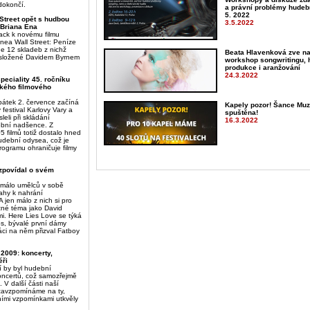
dokončí.
a právní problémy hudební
5. 2022
Street opět s hudbou
3.5.2022
 Briana Ena
ck k novému filmu
onea Wall Street: Peníze
e 12 skladeb z nichž
Beata Hlavenková zve na
ě složené Davidem Byrnem
workshop songwritingu, 
produkce i aranžování
24.3.2022
peciality 45. ročníku
kého filmového
pátek 2. července začíná
Kapely pozor! Šance Muz
 festival Karlovy Vary a
spuštěna!
eli při skládání
16.3.2022
ební nadšence. Z
 filmů totiž dostalo hned
udební odysea, což je
rogramu ohraničuje filmy
zpovídal o svém
málo umělců v sobě
ahy k nahrání
 jen málo z nich si pro
žné téma jako David
i. Here Lies Love se týká
os, bývalé první dámy
ráci na něm přizval Fatboy
2009: koncerty,
éři
í by byl hudební
oncertů, což samozřejmě
. V další části naší
zavzpomínáme na ty,
ními vzpomínkami utkvěly