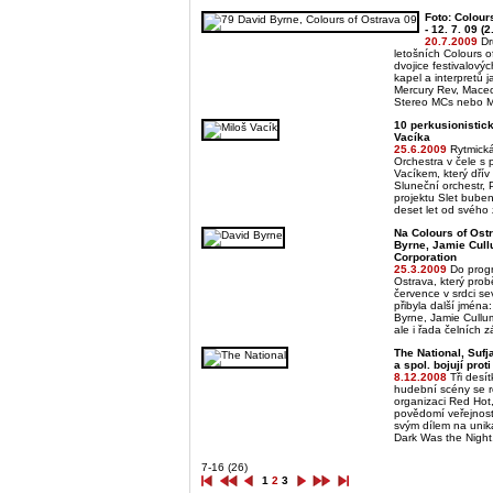
Foto: Colour
- 12. 7. 09 (2
20.7.2009
Dr
letošních Colours 
dvojice festivalovýc
kapel a interpretů 
Mercury Rev, Maceo
Stereo MCs nebo 
10 perkusionistic
Vacíka
25.6.2009
Rytmick
Orchestra v čele s 
Vacíkem, který dřív
Sluneční orchestr, 
projektu Slet buben
deset let od svého 
Na Colours of Ost
Byrne, Jamie Cul
Corporation
25.3.2009
Do progr
Ostrava, který pro
července v srdci s
přibyla další jména
Byrne, Jamie Cullu
ale i řada čelních 
The National, Sufj
a spol. bojují prot
8.12.2008
Tři desí
hudební scény se r
organizaci Red Hot,
povědomí veřejnosti
svým dílem na uniká
Dark Was the Night
7-16 (26)
1
2
3