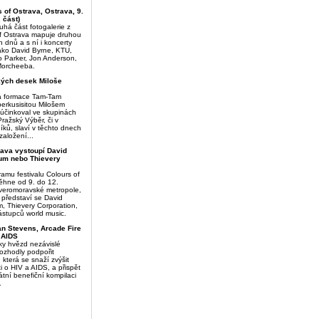
s of Ostrava, Ostrava, 9.
. část)
uhá část fotogalerie z
of Ostrava mapuje druhou
h dnů a s ní i koncerty
jako David Byrne, KTU,
 Parker, Jon Anderson,
Morcheeba.
kých desek Miloše
á formace Tam-Tam
perkusisitou Milošem
 účinkoval ve skupinách
Pražský Výběr, či v
íků, slaví v těchto dnech
založení...
rava vystoupí David
lum nebo Thievery
amu festivalu Colours of
běhne od 9. do 12.
everomoravské metropole,
: představí se David
m, Thievery Corporation,
zástupců world music.
an Stevens, Arcade Fire
i AIDS
tky hvězd nezávislé
ozhodly podpořit
 která se snaží zvýšit
 o HIV a AIDS, a přispět
tní benefiční kompilaci
.