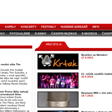
KAPELY
KONCERTY
FESTIVALY
HUDEBNÍ ADRESÁŘ
INFO
OGY
FOTOGALERIE
E-KNIHY
ČASOPIS MUZIKUS
E-MUZIKUS
ČASOP
PŘEČTĚTE SI
Benefice na Melodce!
27.9.2022
 reedici alba The
 Arcade Fire hodlají
í desku The Suburbs, s
21. ročník soutěže hudeb
rammy, v nové speciální
20.9.2022
ist alba tak např. rozšíří
z nichž na jedné zazní
dra Talking Heads Davida
ie Prince Billy nahrají
Neumann M50 v síni slá
rrentinově filmu
18.7.2022
ilmový režisér Paolo
ede do kin svůj nový
e The Place, pro který
dární muzikant David
 dal dohromady s
ářem Willem Oldhamem, se
Workshopy a diskuze zda