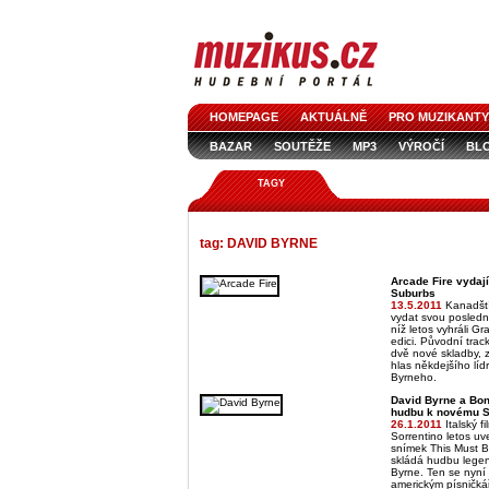
HOMEPAGE
AKTUÁLNĚ
PRO MUZIKANTY
BAZAR
SOUTĚŽE
MP3
VÝROČÍ
BL
TAGY
tag: DAVID BYRNE
Arcade Fire vydají
Suburbs
13.5.2011
Kanadští
vydat svou posledn
níž letos vyhráli G
edici. Původní trackl
dvě nové skladby, 
hlas někdejšího lí
Byrneho.
David Byrne a Bonn
hudbu k novému So
26.1.2011
Italský f
Sorrentino letos uv
snímek This Must B
skládá hudbu legen
Byrne. Ten se nyní
americkým písničk