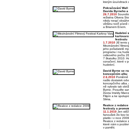
kterým soundtrack 
Pokračování Wall 
Davida Byrneho a
26.7.2010
Soundtra
režiséra Olivera St
nikdy nespí obsáhn
většinu tvoří písn
a Brianem Enem.
Hudební s
karlovars
festivalu
1.7.2010
Již tento 
Mezinárodní filmový
jeho pořadatelé mysl
programu i na hud
celkového počtu 205
7 škatulku 2010: H
označení, které v p
hudební.
David Byrne se ro
koncepčním albu
2.6.2010
Poměrně 
našlo dostatek odv
koncepčního alba. A
ně vybralo tak obtí
Byrne. Posuďte sam
života Imeldy Marc
Filipín a ke spolup
Slima.
Reakce z redakce 
festivaly a promot
11.1.2010
Jen stěž
fanoušek živ bez k
platilo i v roce 2009
Reakce z redakce 
které nám s pozitiv
v paměti.