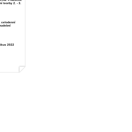
 tvorby 2. - 3.
 celodenní
hudební
ikus 2022