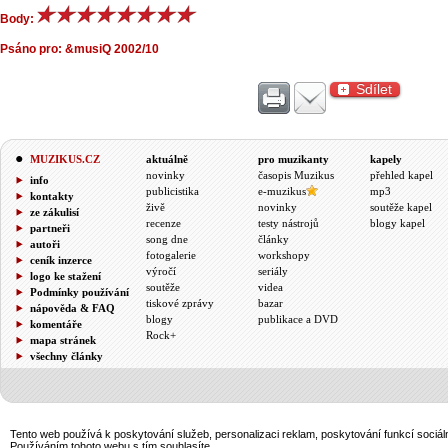
Body:
Psáno pro:
&musiQ 2002/10
Sdílet
MUZIKUS.CZ
aktuálně
pro muzikanty
kapely
novinky
časopis Muzikus
přehled kapel
info
publicistika
e-muzikus
mp3
kontakty
živě
novinky
soutěže kapel
ze zákulisí
recenze
testy nástrojů
blogy kapel
partneři
song dne
články
autoři
fotogalerie
workshopy
ceník inzerce
výročí
seriály
logo ke stažení
soutěže
videa
Podmínky používání
tiskové zprávy
bazar
nápověda & FAQ
blogy
publikace a DVD
komentáře
Rock+
mapa stránek
všechny články
Tento web používá k poskytování služeb, personalizaci reklam, poskytování funkcí sociál
Používáním tohoto webu s tím souhlasíte.