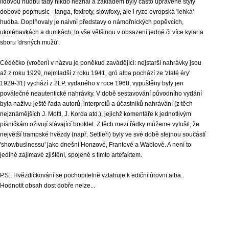
lidovou hudbu tady nikdo neznal a základem byly často upravené styly
dobové popmusic - tanga, foxtroty, slowfoxy, ale i ryze evropská 'lehká'
hudba. Doplňovaly je naivní představy o námořnických popěvcích,
ukolébavkách a dumkách, to vše většinou v obsazení jedné či více kytar a
sboru 'drsných mužů'.
Cédéčko (vročení v názvu je poněkud zavádějící: nejstarší nahrávky jsou
až z roku 1929, nejmladší z roku 1941, gró alba pochází ze 'zlaté éry'
1929-31) vychází z 2LP, vydaného v roce 1968, vypuštěny byly jen
poválečné neautentické nahrávky. V době sestavování původního vydání
byla naživu ještě řada autorů, interpretů a účastníků nahrávání (z těch
nejznámějších J. Mottl, J. Korda atd.), jejichž komentáře k jednotlivým
písničkám oživují stávající booklet. Z těch mezi řádky můžeme vytušit, že
největší trampské hvězdy (např. Settleři) byly ve své době stejnou součástí
'showbusinessu' jako dnešní Honzové, Frantové a Wabiové. A není to
jediné zajímavé zjištění, spojené s tímto artefaktem.
P.S.: Hvězdičkování se pochopitelně vztahuje k ediční úrovni alba.
Hodnotit obsah dost dobře nelze...