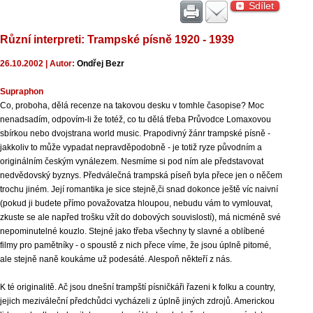
Sdílet
Různí interpreti
: Trampské písně 1920 - 1939
26.10.2002 | Autor:
Ondřej Bezr
Supraphon
Co, proboha, dělá recenze na takovou desku v tomhle časopise? Moc
nenadsadím, odpovím-li že totéž, co tu dělá třeba Průvodce Lomaxovou
sbírkou nebo dvojstrana world music. Prapodivný žánr trampské písně -
jakkoliv to může vypadat nepravděpodobně - je totiž ryze původním a
originálním českým vynálezem. Nesmíme si pod ním ale představovat
nedvědovský byznys. Předválečná trampská píseň byla přece jen o něčem
trochu jiném. Její romantika je sice stejně,či snad dokonce ještě víc naivní
(pokud ji budete přímo považovatza hloupou, nebudu vám to vymlouvat,
zkuste se ale napřed trošku vžít do dobových souvislostí), má nicméně své
nepominutelné kouzlo. Stejné jako třeba všechny ty slavné a oblíbené
filmy pro pamětníky - o spoustě z nich přece víme, že jsou úplně pitomé,
ale stejně naně koukáme už podesáté. Alespoň někteří z nás.
K té originalitě. Ač jsou dnešní trampští písničkáři řazeni k folku a country,
jejich meziváleční předchůdci vycházeli z úplně jiných zdrojů. Americkou