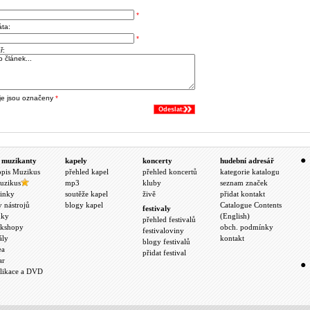
*
áta:
*
ř:
je jsou označeny
*
Odeslat:
 muzikanty
kapely
koncerty
hudební adresář
opis Muzikus
přehled kapel
přehled koncertů
kategorie katalogu
uzikus
mp3
kluby
seznam značek
inky
soutěže kapel
živě
přidat kontakt
y nástrojů
blogy kapel
Catalogue Contents
festivaly
nky
(English)
přehled festivalů
kshopy
obch. podmínky
festivaloviny
ály
kontakt
blogy festivalů
ea
přidat festival
ar
likace a DVD