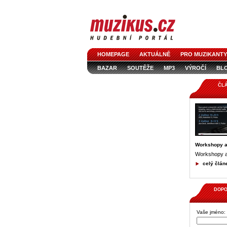
HOMEPAGE
AKTUÁLNĚ
PRO MUZIKANTY
BAZAR
SOUTĚŽE
MP3
VÝROČÍ
BL
ČL
Workshopy a 
Workshopy a 
celý člán
DOPO
Vaše jméno: