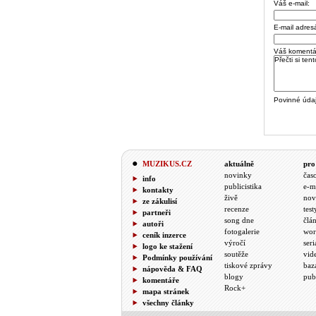
Váš e-mail:
E-mail adres
Váš komentá
Povinné úda
MUZIKUS.CZ
aktuálně
pro
novinky
čas
info
publicistika
e-m
kontakty
živě
nov
ze zákulisí
recenze
test
partneři
song dne
člá
autoři
fotogalerie
wor
ceník inzerce
výročí
seri
logo ke stažení
soutěže
vid
Podmínky používání
tiskové zprávy
baz
nápověda & FAQ
blogy
pub
komentáře
Rock+
mapa stránek
všechny články