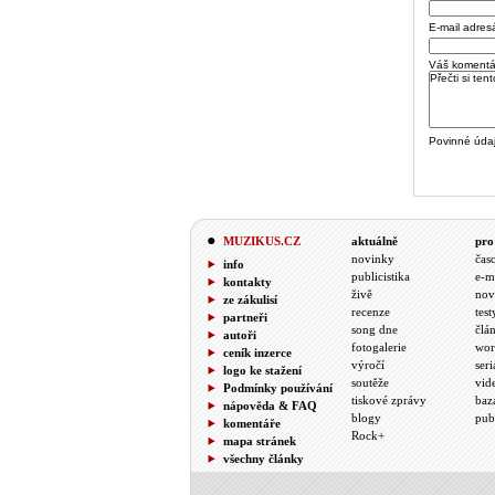
E-mail adres
Váš komentá
Povinné úda
MUZIKUS.CZ
aktuálně
pro
novinky
čas
info
publicistika
e-m
kontakty
živě
nov
ze zákulisí
recenze
test
partneři
song dne
člá
autoři
fotogalerie
wor
ceník inzerce
výročí
seri
logo ke stažení
soutěže
vid
Podmínky používání
tiskové zprávy
baz
nápověda & FAQ
blogy
pub
komentáře
Rock+
mapa stránek
všechny články