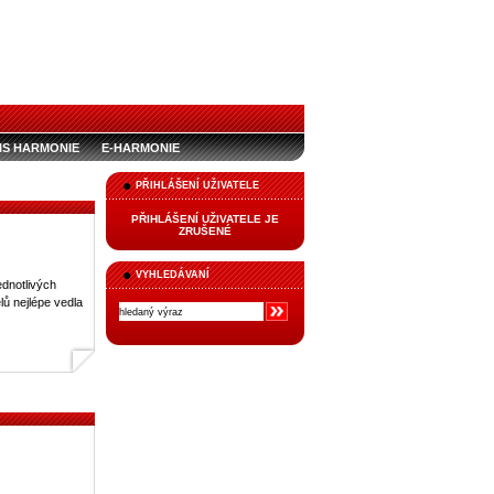
IS HARMONIE
E-HARMONIE
PŘIHLÁŠENÍ UŽIVATELE
PŘIHLÁŠENÍ UŽIVATELE JE
ZRUŠENÉ
VYHLEDÁVANÍ
ednotlivých
elů nejlépe vedla