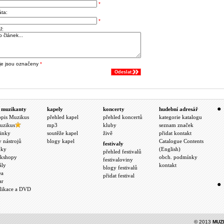
*
áta:
*
ř:
je jsou označeny
*
Odeslat:
 muzikanty
kapely
koncerty
hudební adresář
opis Muzikus
přehled kapel
přehled koncertů
kategorie katalogu
uzikus
mp3
kluby
seznam značek
inky
soutěže kapel
živě
přidat kontakt
y nástrojů
blogy kapel
Catalogue Contents
festivaly
nky
(English)
přehled festivalů
kshopy
obch. podmínky
festivaloviny
ály
kontakt
blogy festivalů
ea
přidat festival
ar
likace a DVD
© 2013
MUZ