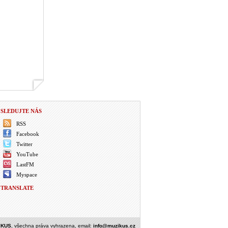
SLEDUJTE NÁS
RSS
Facebook
Twitter
YouTube
LastFM
Myspace
TRANSLATE
IKUS
, všechna práva vyhrazena, email:
info@muzikus.cz