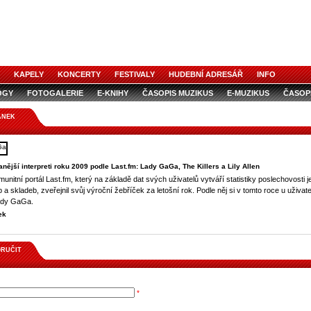
KAPELY
KONCERTY
FESTIVALY
HUDEBNÍ ADRESÁŘ
INFO
OGY
FOTOGALERIE
E-KNIHY
ČASOPIS MUZIKUS
E-MUZIKUS
ČASOP
ÁNEK
nější interpreti roku 2009 podle Last.fm: Lady GaGa, The Killers a Lily Allen
unitní portál Last.fm, který na základě dat svých uživatelů vytváří statistiky poslechovosti j
lb a skladeb, zveřejnil svůj výroční žebříček za letošní rok. Podle něj si v tomto roce u uživat
ady GaGa.
ek
RUČIT
*