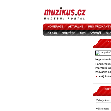
HOMEPAGE
AKTUÁLNĚ
PRO MUZIKANTY
BAZAR
SOUTĚŽE
MP3
VÝROČÍ
BL
ČL
Nejposloucha
Populární kom
interpretů, a
zpěvačka L
celý člán
DOPO
Vaše jméno:
Váš e-mail: