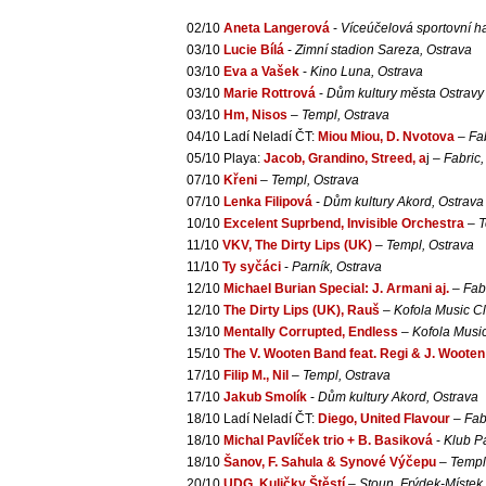
02/10
Aneta Langerová
-
Víceúčelová sportovní h
03/10
Lucie Bílá
-
Zimní stadion Sareza, Ostrava
03/10
Eva a Vašek
-
Kino Luna, Ostrava
03/10
Marie Rottrová
-
Dům kultury města Ostravy
03/10
Hm, Nisos
–
Templ, Ostrava
04/10 Ladí Neladí ČT:
Miou Miou, D. Nvotova
–
Fa
05/10 Playa:
Jacob, Grandino, Streed, a
j –
Fabric,
07/10
Křeni
–
Templ, Ostrava
07/10
Lenka Filipová
-
Dům kultury Akord, Ostrava
10/10
Excelent Suprbend, Invisible Orchestra
–
T
11/10
VKV, The Dirty Lips (UK)
–
Templ, Ostrava
11/10
Ty syčáci
-
Parník, Ostrava
12/10
Michael Burian Special: J. Armani aj.
–
Fab
12/10
The Dirty Lips (UK), Rauš
–
Kofola Music C
13/10
Mentally Corrupted, Endless
–
Kofola Musi
15/10
The V. Wooten Band feat. Regi & J. Wooten
17/10
Filip M., Nil
–
Templ, Ostrava
17/10
Jakub Smolík
-
Dům kultury Akord, Ostrava
18/10 Ladí Neladí ČT:
Diego, United Flavour
–
Fab
18/10
Michal Pavlíček trio + B. Basiková
-
Klub Pa
18/10
Šanov, F. Sahula & Synové Výčepu
–
Templ
20/10
UDG, Kuličky Štěstí
–
Stoun, Frýdek-Místek