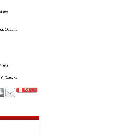
travy
na, Ostrava
trava
l, Ostrava
Sdílet