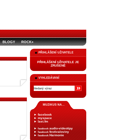
BLOGY
ROCK+
PŘIHLÁŠENÍ UŽIVATELE
PŘIHLÁŠENÍ UŽIVATELE JE
ZRUŠENÉ
VYHLEDÁVANÍ
MUZIKUS NA...
►
facebook
►
myspace
►
last.fm
►
audio-videotipy
facebook
►
festivaloviny
facebook
►
Harmonie
facebook