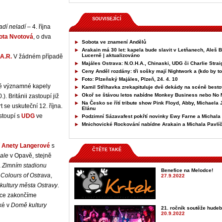
SOUVISEJÍCÍ
adí neladí
– 4. října
ota Nvotová
, o dva
Sobota ve znamení Andělů
Arakain má 30 let: kapela bude slavit v Letňanech, Aleš B
Lucerně | aktualizováno
.A.R.
V žádném případě
Majáles Ostrava: N.O.H.A., Chinaski, UDG či Charlie Strai
Ceny Anděl rozdány: tři sošky mají Nightwork a (kdo by to
Foto: Plzeňský Majáles, Plzeň, 24. 4. 10
ě významné kapely
Kamil Střihavka zrekapituluje dvě dekády na scéně besto
Okoř se štávou letos nabídne Monkey Business nebo No
.). Británii zastoupí již
Na Česko se řítí tribute show Pink Floyd, Abby, Michaela
rt se uskuteční 12. října.
Elánu
ystoupí s
UDG
ve
Podzimní Sázavafest pokřtí novinky Ewy Farne a Michala
Mnichovické Rockování nabídne Arakain a Michala Pavlíč
í
Anety Langerové
s
ČTĚTE TAKÉ
hale
v Opavě, stejně
a
Zimním stadionu
Benefice na Melodce!
u
Colours of Ostrava
,
27.9.2022
ultury města Ostravy
.
íce zakončíme
aké v
Domě kultury
21. ročník soutěže hudeb
20.9.2022