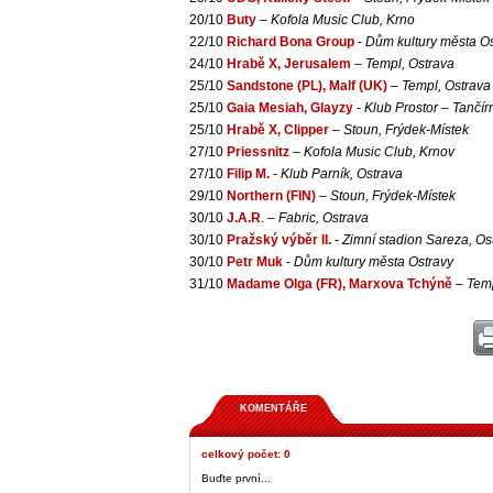
20/10
Buty
–
Kofola Music Club, Krno
22/10
Richard Bona Group
-
Dům kultury města Os
24/10
Hrabě X, Jerusalem
–
Templ, Ostrava
25/10
Sandstone (PL), Malf (UK)
–
Templ, Ostrava
25/10
Gaia Mesiah, Glayzy
-
Klub Prostor – Tančír
25/10
Hrabě X, Clipper
–
Stoun, Frýdek-Místek
27/10
Priessnitz
–
Kofola Music Club, Krnov
27/10
Filip M.
-
Klub Parník, Ostrava
29/10
Northern (FIN)
–
Stoun, Frýdek-Místek
30/10
J.A.R
. –
Fabric, Ostrava
30/10
Pražský výběr II.
-
Zimní stadion Sareza, Os
30/10
Petr Muk
-
Dům kultury města Ostravy
31/10
Madame Olga (FR), Marxova Tchýně
–
Temp
KOMENTÁŘE
celkový počet: 0
Buďte první...