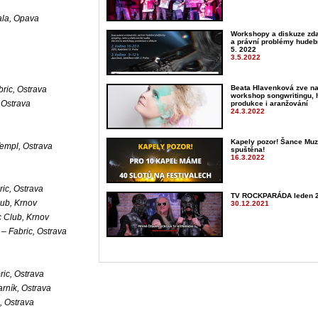
ala, Opava
Workshopy a diskuze zda
a právní problémy hudební
5. 2022
3.5.2022
Beata Hlavenková zve na
bric, Ostrava
workshop songwritingu, 
 Ostrava
produkce i aranžování
24.3.2022
Kapely pozor! Šance Muz
empl, Ostrava
spuštěna!
16.3.2022
ric, Ostrava
TV ROCKPARÁDA leden 
lub, Krnov
30.12.2021
c Club, Krnov
–
Fabric, Ostrava
ric, Ostrava
rník, Ostrava
, Ostrava