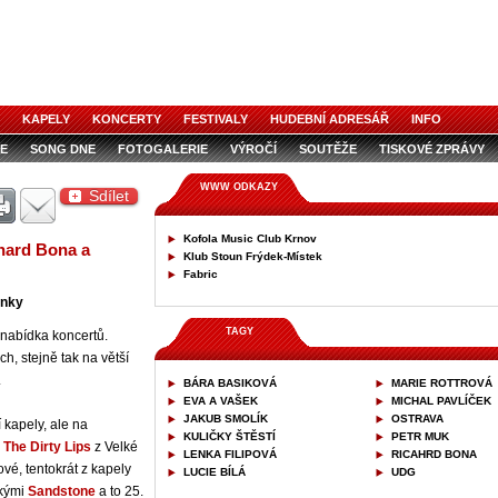
KAPELY
KONCERTY
FESTIVALY
HUDEBNÍ ADRESÁŘ
INFO
E
SONG DNE
FOTOGALERIE
VÝROČÍ
SOUTĚŽE
TISKOVÉ ZPRÁVY
WWW ODKAZY
Sdílet
Kofola Music Club Krnov
chard Bona a
Klub Stoun Frýdek-Místek
Fabric
inky
TAGY
á nabídka koncertů.
h, stejně tak na větší
.
BÁRA BASIKOVÁ
MARIE ROTTROVÁ
EVA A VAŠEK
MICHAL PAVLÍČEK
JAKUB SMOLÍK
OSTRAVA
 kapely, ale na
KULIČKY ŠTĚSTÍ
PETR MUK
d
The Dirty Lips
z Velké
LENKA FILIPOVÁ
RICAHRD BONA
tové, tentokrát z kapely
LUCIE BÍLÁ
UDG
skými
Sandstone
a to 25.