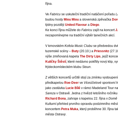
října.
Ve
Fabricu
se uskuteční tradiční natáčení pořadu
L
budou hosty
Miou Miou
a slovenská zpěvačka
Dor
týdny později
United Flavour
a
Diego
.
Ke konci října můžete do
Fabricu
zajít na koncert
J
nezapomínejme na tradiční výběr tanečních akcí.
V krnovském
Kofola Music Clubu
se předvedou dv
tuzemské scény –
Buty
(20.10.) a
Priessnitz
(27.10
výše zmiňovaná kapela
The Dirty Lips
, jejíž konce
Kuličky Štěstí
, které nedávno pokřtily nový klip, v
frýdeckomísteckém klubu
Stoun
.
Z větších koncertů určitě stojí za zmínku vystoupen
předkapelou
Roe-Deer
ve
Víceúčelové sportovní 
jako zastávka
Lucie Bílé
v rámci Madeland Tour n
Sareza
v Ostravě. Jedna z hvězd letošního ročník
Richard Bona
, zahraje s kapelou 22. října v
Domě k
Kulturní přehled prvního opravdu podzimního měs
koncertem
Petra Muka
, který proběhne 30. října t
města Ostravy
.