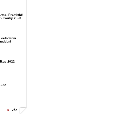
rma: Praktické
 tvorby 2. - 3.
 celodenní
hudební
ikus 2022
2022
vše