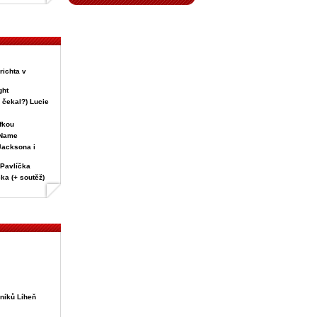
richta v
ght
 čekal?) Lucie
fkou
 Name
 Jacksona i
 Pavlíčka
ka (+ soutěž)
níků Líheň