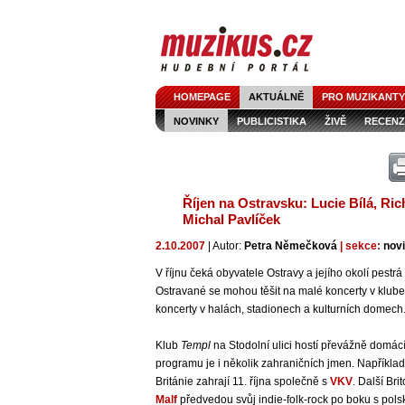
HOMEPAGE
AKTUÁLNĚ
PRO MUZIKANTY
NOVINKY
PUBLICISTIKA
ŽIVĚ
RECENZ
Říjen na Ostravsku: Lucie Bílá, Ri
Michal Pavlíček
2.10.2007
| Autor:
Petra Němečková
| sekce:
nov
V říjnu čeká obyvatele Ostravy a jejího okolí pestr
Ostravané se mohou těšit na malé koncerty v klubec
koncerty v halách, stadionech a kulturních domech
Klub
Templ
na Stodolní ulici hostí převážně domácí
programu je i několik zahraničních jmen. Napříkla
Británie zahrají 11. října společně s
VKV
. Další Bri
Malf
předvedou svůj indie-folk-rock po boku s pol