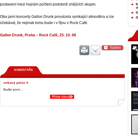
postavení mezi hojným počtem podobně znějících skupin.
K
d
D
Oba jarní koncerty Gallon Drunk provázela vynikající atmosféra a lze
G
očekávat, že nejinak tomu bude i v říjnu v Rock Café.
Gallon Drunk, Praha – Rock Café, 25. 10. 08
Sdílet
KOMENTÁŘE
celkový počet: 0
Buďte první...
Přidat názor
&;