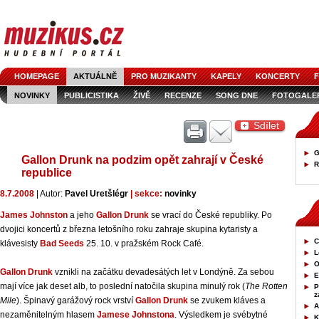
HOMEPAGE
AKTUÁLNĚ
PRO MUZIKANTY
KAPELY
KONCERTY
F
NOVINKY
PUBLICISTIKA
ŽIVĚ
RECENZE
SONG DNE
FOTOGALE
Sdílet
G
Gallon Drunk na podzim opět zahrají v České
R
republice
8.7.2008
| Autor:
Pavel Uretšlégr
| sekce:
novinky
James Johnston
a jeho
Gallon Drunk
se vrací do České republiky. Po
dvojici koncertů z března letošního roku zahraje skupina kytaristy a
C
klávesisty
Bad Seeds
25. 10. v pražském Rock Café.
L
O
Gallon Drunk
vznikli na začátku devadesátých let v Londýně. Za sebou
E
mají více jak deset alb, to poslední natočila skupina minulý rok (
The Rotten
P
z
Mile
). Špinavý garážový rock vrství
Gallon Drunk
se zvukem kláves a
A
nezaměnitelným hlasem
Jamese Johnstona
. Výsledkem je svébytné
K