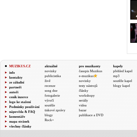
MUZIKUS.CZ
aktuálně
pro muzikanty
kapely
novinky
časopis Muzikus
přehled kapel
info
publicistika
e-muzikus
mp3
kontakty
živě
novinky
soutěže kapel
ze zákulisí
recenze
testy nástrojů
blogy kapel
partneři
song dne
články
autoři
fotogalerie
workshopy
ceník inzerce
výročí
seriály
logo ke stažení
soutěže
videa
Podmínky používání
tiskové zprávy
bazar
nápověda & FAQ
blogy
publikace a DVD
komentáře
Rock+
mapa stránek
všechny články