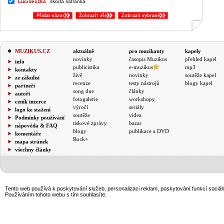
Lucineczka
škoda šafránka
Přidat názor
Zobrazit vše
Zobrazit vybrané
&;
MUZIKUS.CZ
aktuálně
pro muzikanty
kapely
novinky
časopis Muzikus
přehled kapel
info
publicistika
e-muzikus
mp3
kontakty
živě
novinky
soutěže kapel
ze zákulisí
recenze
testy nástrojů
blogy kapel
partneři
song dne
články
autoři
fotogalerie
workshopy
ceník inzerce
výročí
seriály
logo ke stažení
soutěže
videa
Podmínky používání
tiskové zprávy
bazar
nápověda & FAQ
blogy
publikace a DVD
komentáře
Rock+
mapa stránek
všechny články
Tento web používá k poskytování služeb, personalizaci reklam, poskytování funkcí sociál
Používáním tohoto webu s tím souhlasíte.