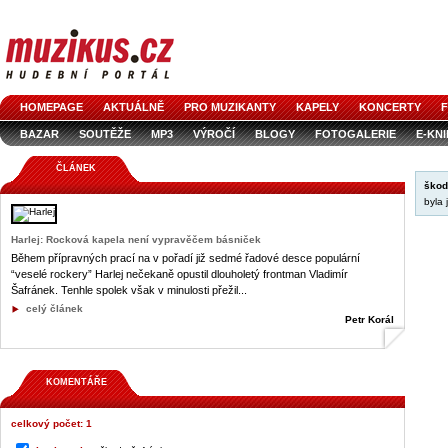
HOMEPAGE
AKTUÁLNĚ
PRO MUZIKANTY
KAPELY
KONCERTY
F
BAZAR
SOUTĚŽE
MP3
VÝROČÍ
BLOGY
FOTOGALERIE
E-KN
ČLÁNEK
škod
byla 
Harlej: Rocková kapela není vypravěčem básniček
Během přípravných prací na v pořadí již sedmé řadové desce populární
“veselé rockery” Harlej nečekaně opustil dlouholetý frontman Vladimír
Šafránek. Tenhle spolek však v minulosti přežil...
celý článek
Petr Korál
KOMENTÁŘE
celkový počet: 1