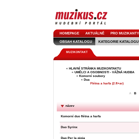
HOMEPAGE
AKTUÁLNĚ
PRO MUZIKANTY
OBSAH KATALOGU
KATEGORIE KATALOGU
MUZIKONTAKT
«
HLAVNÍ STRÁNKA MUZIKONTAKTU
«
UMĚLCI A OSOBNOSTI - VÁŽNÁ HUDBA
«
Komorní soubory
«
Dua
Flétna a harfa (2:fl+ar)
A
B
název
Komorní duo flétna a harfa
Duo Syrinx
Duo Per la gioia