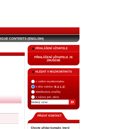
OGUE CONTENTS (ENGLISH)
PŘIHLÁŠENÍ UŽIVATELE
PŘIHLÁŠENÍ UŽIVATELE JE
ZRUŠENÉ
HLEDAT V MUZIKONTAKTU
v celém muzikontaktu
v této rubrice (
)
9.2.1.2
distributora značky
v názvu per. akce
PŘIDAT KONTAKT
Chcete přidat kontakt, který