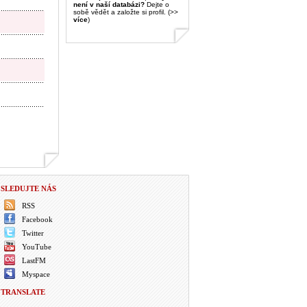
není v naší databázi?
Dejte o
sobě vědět a založte si profil. (>>
více
)
SLEDUJTE NÁS
RSS
Facebook
Twitter
YouTube
LastFM
Myspace
TRANSLATE