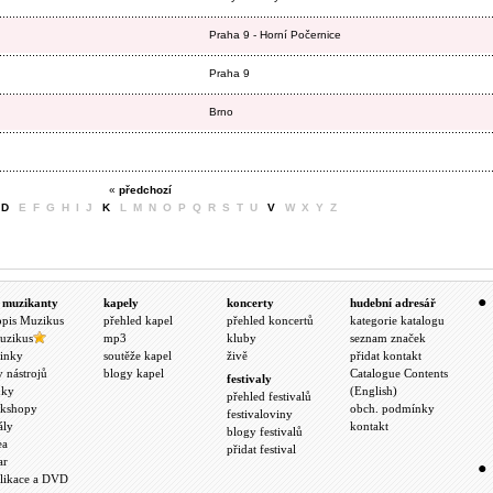
Praha 9 - Horní Počernice
Praha 9
Brno
«
předchozí
D
E F G H I J
K
L M N O P Q R S T U
V
W X Y Z
 muzikanty
kapely
koncerty
hudební adresář
opis Muzikus
přehled kapel
přehled koncertů
kategorie katalogu
uzikus
mp3
kluby
seznam značek
inky
soutěže kapel
živě
přidat kontakt
y nástrojů
blogy kapel
Catalogue Contents
festivaly
nky
(English)
přehled festivalů
kshopy
obch. podmínky
festivaloviny
ály
kontakt
blogy festivalů
ea
přidat festival
ar
likace a DVD