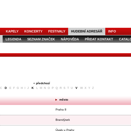
KAPELY
KONCERTY
FESTIVALY
HUDEBNÍ ADRESÁŘ
INFO
LEGENDA
SEZNAM ZNAČEK
NÁPOVĚDA
PŘIDAT KONTAKT
CATAL
«
předchozí
C
D
E F G H I J
K
L M N O P Q R S T U
V
W X Y Z
město
Praha 8
Brandýsek
Úvaly u Prahy