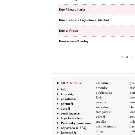
Duo flétna a harfa
Duo Euterpé - Englichová, Machat
Duo di Praga
Boušková - Novotný
A
B
C
MUZIKUS.CZ
aktuálně
pro
novinky
čas
info
publicistika
e-m
kontakty
živě
nov
ze zákulisí
recenze
test
partneři
song dne
člá
autoři
fotogalerie
wor
ceník inzerce
výročí
seri
logo ke stažení
soutěže
vid
Podmínky používání
tiskové zprávy
baz
nápověda & FAQ
blogy
pub
komentáře