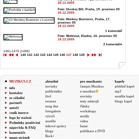
29.12.2005
Foto: Divokej Bill, Praha, 19. prosinec 05
26.12.2005
Foto: Monkey Business, Praha, 17.
prosinec 05
18.12.2005
1 komentář
Foto: Wohnout, Kladno, 16. prosinec 05
18.12.2005
2 komentáře
1461-1470 (1486)
140
141
142
143
144
145
146
147
148
149
MUZIKUS.CZ
aktuálně
pro muzikanty
kapely
novinky
časopis Muzikus
přehled kapel
info
publicistika
e-muzikus
mp3
kontakty
živě
novinky
soutěže kapel
ze zákulisí
recenze
testy nástrojů
blogy kapel
partneři
song dne
články
autoři
fotogalerie
workshopy
ceník inzerce
výročí
seriály
logo ke stažení
soutěže
videa
Podmínky používání
tiskové zprávy
bazar
nápověda & FAQ
blogy
publikace a DVD
komentáře
Rock+
mapa stránek