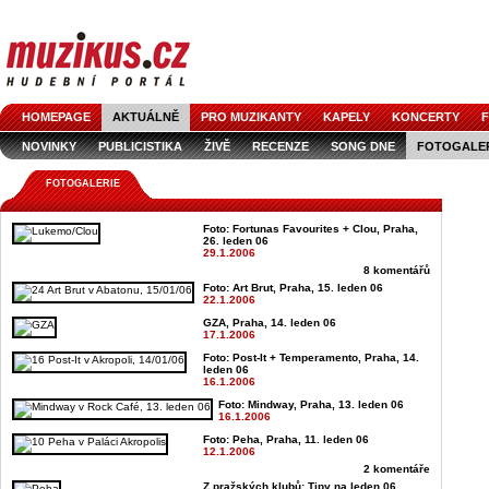
HOMEPAGE
AKTUÁLNĚ
PRO MUZIKANTY
KAPELY
KONCERTY
F
NOVINKY
PUBLICISTIKA
ŽIVĚ
RECENZE
SONG DNE
FOTOGALE
FOTOGALERIE
Foto: Fortunas Favourites + Clou, Praha,
26. leden 06
29.1.2006
8 komentářů
Foto: Art Brut, Praha, 15. leden 06
22.1.2006
GZA, Praha, 14. leden 06
17.1.2006
Foto: Post-It + Temperamento, Praha, 14.
leden 06
16.1.2006
Foto: Mindway, Praha, 13. leden 06
16.1.2006
Foto: Peha, Praha, 11. leden 06
12.1.2006
2 komentáře
Z pražských klubů: Tipy na leden 06