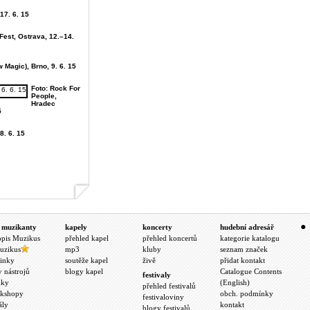
 17. 6. 15
Fest, Ostrava, 12.–14.
 Magic), Brno, 9. 6. 15
Foto: Rock For
People,
Hradec
5
8. 6. 15
 muzikanty
kapely
koncerty
hudební adresář
opis Muzikus
přehled kapel
přehled koncertů
kategorie katalogu
uzikus
mp3
kluby
seznam značek
inky
soutěže kapel
živě
přidat kontakt
y nástrojů
blogy kapel
Catalogue Contents
festivaly
nky
(English)
přehled festivalů
kshopy
obch. podmínky
festivaloviny
ály
kontakt
blogy festivalů