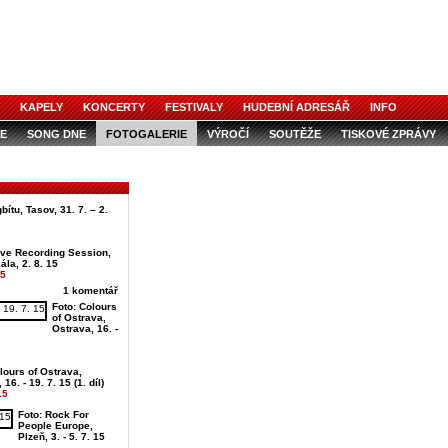
KAPELY
KONCERTY
FESTIVALY
HUDEBNÍ ADRESÁŘ
INFO
E
SONG DNE
FOTOGALERIE
VÝROČÍ
SOUTĚŽE
TISKOVÉ ZPRÁVY
ítu, Tasov, 31. 7. – 2.
ive Recording Session,
ála, 2. 8. 15
15
1 komentář
Foto: Colours
of Ostrava,
Ostrava, 16. -
lours of Ostrava,
16. - 19. 7. 15 (1. díl)
15
Foto: Rock For
People Europe,
Plzeň, 3. - 5. 7. 15