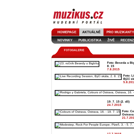
HOMEPAGE
AKTUÁLNĚ
PRO MUZIKANTY
NOVINKY
PUBLICISTIKA
ŽIVĚ
RECENZ
FOTOGALERIE
Foto: Beseda u Bigb
8. 15
7.8.2015
Foto: L
Býčí sk
5.8.20
19. 7. 15 (2. díl)
24.7.2015
Foto: Co
Ostrava, 
21.7.20
17.7.2015