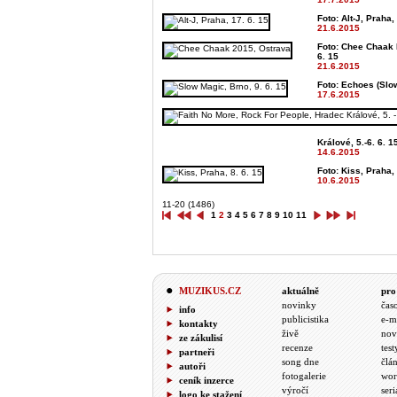
Foto: Alt-J, Praha,
21.6.2015
Foto: Chee Chaak 
6. 15
21.6.2015
Foto: Echoes (Slow
17.6.2015
Králové, 5.-6. 6. 1
14.6.2015
Foto: Kiss, Praha, 
10.6.2015
11-20 (1486)
1
2
3
4
5
6
7
8
9
10
11
MUZIKUS.CZ
aktuálně
pro
novinky
čas
info
publicistika
e-m
kontakty
živě
nov
ze zákulisí
recenze
test
partneři
song dne
člá
autoři
fotogalerie
wor
ceník inzerce
výročí
seri
logo ke stažení