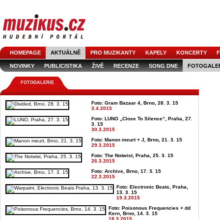
HOMEPAGE
AKTUÁLNĚ
PRO MUZIKANTY
KAPELY
KONCERTY
F
NOVINKY
PUBLICISTIKA
ŽIVĚ
RECENZE
SONG DNE
FOTOGALE
FOTOGALERIE
Foto: Gram Bazaar 4, Brno, 28. 3. 15
3.4.2015
Foto: LUNO „Close To Silence“, Praha, 27.
3. 15
30.3.2015
Foto: Manon meurt + J, Brno, 21. 3. 15
29.3.2015
Foto: The Notwist, Praha, 25. 3. 15
26.3.2015
Foto: Archive, Brno, 17. 3. 15
22.3.2015
Foto: Electronic Beats, Praha,
13. 3. 15
19.3.2015
Foto: Poisonous Frequencies + dd
Kern, Brno, 14. 3. 15
18.3.2015