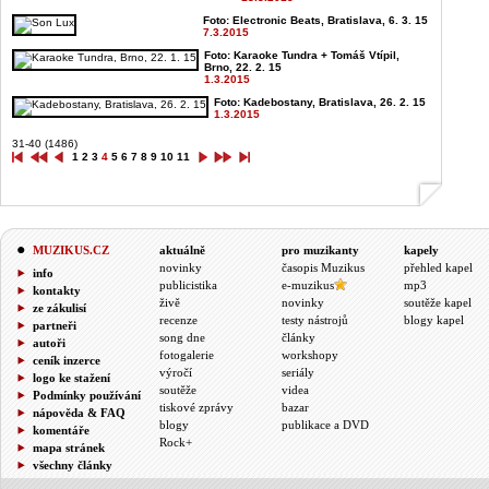
Foto: Electronic Beats, Bratislava, 6. 3. 15
7.3.2015
Foto: Karaoke Tundra + Tomáš Vtípil,
Brno, 22. 2. 15
1.3.2015
Foto: Kadebostany, Bratislava, 26. 2. 15
1.3.2015
31-40 (1486)
1
2
3
4
5
6
7
8
9
10
11
MUZIKUS.CZ
aktuálně
pro muzikanty
kapely
novinky
časopis Muzikus
přehled kapel
info
publicistika
e-muzikus
mp3
kontakty
živě
novinky
soutěže kapel
ze zákulisí
recenze
testy nástrojů
blogy kapel
partneři
song dne
články
autoři
fotogalerie
workshopy
ceník inzerce
výročí
seriály
logo ke stažení
soutěže
videa
Podmínky používání
tiskové zprávy
bazar
nápověda & FAQ
blogy
publikace a DVD
komentáře
Rock+
mapa stránek
všechny články