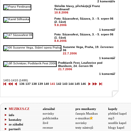
2 komentáře
Skloňte hlavy, přicház(ej)í Franz
Ferdinand!
10.8.2006
Foto: Sázavafest, Sázava, 3. - 5. srpen 06
(2. část)
9.8.2006
1 komentář
Foto: Sázavafest, Sázava, 3. - 5. srpen 06
(1. část)
8.8.2006
Suzanne Vega, Praha, 19. červenec
06
22.7.2006
1 komentář
Podblaník Fest, Louňovice pod
Blaníkem, 24. červen 06
21.7.2006
1 komentář
1401-1410 (1486)
136
137
138
139
140
141
142
143
144
145
146
MUZIKUS.CZ
aktuálně
pro muzikanty
kapely
novinky
časopis Muzikus
přehled kapel
info
publicistika
e-muzikus
mp3
kontakty
živě
novinky
soutěže kapel
ze zákulisí
recenze
testy nástrojů
blogy kapel
partneři