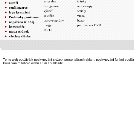
song dne
články
autoři
fotogalerie
workshopy
ceník inzerce
výročí
seriály
logo ke stažení
soutěže
videa
Podmínky používání
tiskové zprávy
bazar
nápověda & FAQ
blogy
publikace a DVD
komentáře
Rock+
mapa stránek
všechny články
Tento web používá k poskytování služeb, personalizaci reklam, poskytování funkcí sociál
Používáním tohoto webu s tím souhlasíte.