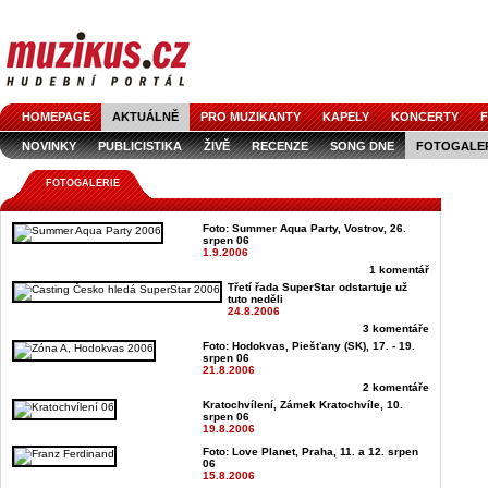
HOMEPAGE
AKTUÁLNĚ
PRO MUZIKANTY
KAPELY
KONCERTY
F
NOVINKY
PUBLICISTIKA
ŽIVĚ
RECENZE
SONG DNE
FOTOGALE
FOTOGALERIE
Foto: Summer Aqua Party, Vostrov, 26.
srpen 06
1.9.2006
1 komentář
Třetí řada SuperStar odstartuje už
tuto neděli
24.8.2006
3 komentáře
Foto: Hodokvas, Piešťany (SK), 17. - 19.
srpen 06
21.8.2006
2 komentáře
Kratochvílení, Zámek Kratochvíle, 10.
srpen 06
19.8.2006
Foto: Love Planet, Praha, 11. a 12. srpen
06
15.8.2006