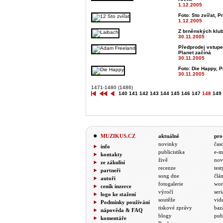
1.12.2005
Foto: Sto zvířat, P
1.12.2005
Z brněnských klub
30.11.2005
Předprodej vstupe
Planet začíná
30.11.2005
Foto: Die Happy, P
30.11.2005
1471-1480 (1486)
140
141
142
143
144
145
146
147
148
149
MUZIKUS.CZ
aktuálně
pro
novinky
čas
info
publicistika
e-m
kontakty
živě
nov
ze zákulisí
recenze
test
partneři
song dne
člá
autoři
fotogalerie
wor
ceník inzerce
výročí
seri
logo ke stažení
soutěže
vid
Podmínky používání
tiskové zprávy
baz
nápověda & FAQ
blogy
pub
komentáře