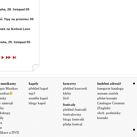
raha, 28. listopad 05
ů: Tipy na prosinec 05
nek na festival Love
raha, 29. listopad 05
 muzikanty
kapely
koncerty
hudební adresář
opis Muzikus
přehled kapel
přehled koncertů
kategorie katalogu
uzikus
mp3
kluby
seznam značek
inky
soutěže kapel
živě
přidat kontakt
y nástrojů
blogy kapel
Catalogue Contents
festivaly
nky
(English)
přehled festivalů
kshopy
obch. podmínky
festivaloviny
ály
kontakt
blogy festivalů
ea
přidat festival
ar
likace a DVD