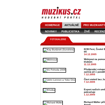
HOMEPAGE
AKTUÁLNĚ
PRO MUZIKANTY
NOVINKY
PUBLICISTIKA
ŽIVĚ
RECENZ
FOTOGALERIE
KCB Fest, České B
05
14.12.2005
Wohnout na pomo
klubům
11.12.2005
Předprodej vstup
začíná již v ponděl
7.12.2005
Čtvrt století bez 
7.12.2005
Export našich umě
pokračuje
1.12.2005
Richard Müller pří
Areně