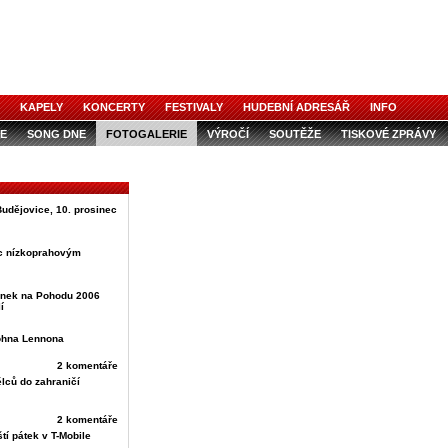
KAPELY
KONCERTY
FESTIVALY
HUDEBNÍ ADRESÁŘ
INFO
E
SONG DNE
FOTOGALERIE
VÝROČÍ
SOUTĚŽE
TISKOVÉ ZPRÁVY
udějovice, 10. prosinec
c nízkoprahovým
enek na Pohodu 2006
í
Johna Lennona
2 komentáře
lců do zahraničí
2 komentáře
ští pátek v T-Mobile