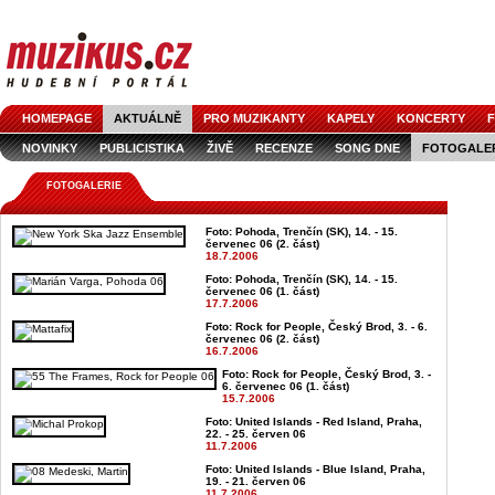
HOMEPAGE
AKTUÁLNĚ
PRO MUZIKANTY
KAPELY
KONCERTY
F
NOVINKY
PUBLICISTIKA
ŽIVĚ
RECENZE
SONG DNE
FOTOGALE
FOTOGALERIE
Foto: Pohoda, Trenčín (SK), 14. - 15.
červenec 06 (2. část)
18.7.2006
Foto: Pohoda, Trenčín (SK), 14. - 15.
červenec 06 (1. část)
17.7.2006
Foto: Rock for People, Český Brod, 3. - 6.
červenec 06 (2. část)
16.7.2006
Foto: Rock for People, Český Brod, 3. -
6. červenec 06 (1. část)
15.7.2006
Foto: United Islands - Red Island, Praha,
22. - 25. červen 06
11.7.2006
Foto: United Islands - Blue Island, Praha,
19. - 21. červen 06
11.7.2006