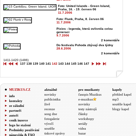
Foto: United Islands - Green Island,
Praha, 16. - 19. červen 06
11.7.2006
Foto: Flunk, Praha, 8. červen 06
11.7.2006
Pixies - legenda, která ovlivnila celou
generaci
9.7.2006
2 komentáře
Do festivalu Pohoda zbývají dva týdny
28.6.2006
2 komentáře
1411-1420 (1486)
137
138
139
140
141
142
143
144
145
146
147
MUZIKUS.CZ
aktuálně
pro muzikanty
kapely
novinky
časopis Muzikus
přehled kapel
info
publicistika
e-muzikus
mp3
kontakty
živě
novinky
soutěže kapel
ze zákulisí
recenze
testy nástrojů
blogy kapel
partneři
song dne
články
autoři
fotogalerie
workshopy
ceník inzerce
výročí
seriály
logo ke stažení
soutěže
videa
Podmínky používání
tiskové zprávy
bazar
nápověda & FAQ