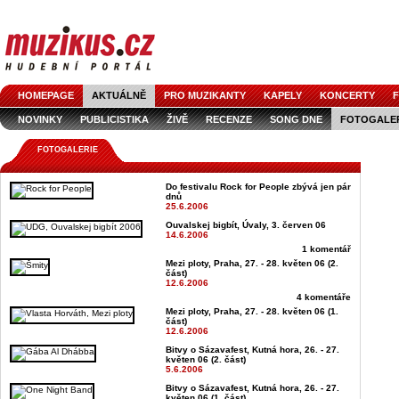
HOMEPAGE
AKTUÁLNĚ
PRO MUZIKANTY
KAPELY
KONCERTY
F
NOVINKY
PUBLICISTIKA
ŽIVĚ
RECENZE
SONG DNE
FOTOGALE
FOTOGALERIE
Do festivalu Rock for People zbývá jen pár
dnů
25.6.2006
Ouvalskej bigbít, Úvaly, 3. červen 06
14.6.2006
1 komentář
Mezi ploty, Praha, 27. - 28. květen 06 (2.
část)
12.6.2006
4 komentáře
Mezi ploty, Praha, 27. - 28. květen 06 (1.
část)
12.6.2006
Bitvy o Sázavafest, Kutná hora, 26. - 27.
květen 06 (2. část)
5.6.2006
Bitvy o Sázavafest, Kutná hora, 26. - 27.
květen 06 (1. část)