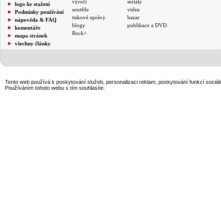
výročí
seriály
logo ke stažení
soutěže
videa
Podmínky používání
tiskové zprávy
bazar
nápověda & FAQ
blogy
publikace a DVD
komentáře
Rock+
mapa stránek
všechny články
Tento web používá k poskytování služeb, personalizaci reklam, poskytování funkcí sociál
Používáním tohoto webu s tím souhlasíte.