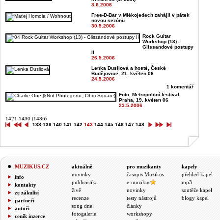
3.6.2006
Free-D-Bar v Mlékojedech zahájil v pátek
novou sezónu
30.5.2006
Rock Guitar
Workshop (13) -
Glissandové postupy
II
26.5.2006
Lenka Dusilová a hosté, České
Budějovice, 21. květen 06
24.5.2006
1 komentář
Foto: Metropolitní festival,
Praha, 19. květen 06
23.5.2006
1421-1430 (1486)
138
139
140
141
142
143
144
145
146
147
148
MUZIKUS.CZ
aktuálně
pro muzikanty
kapely
novinky
časopis Muzikus
přehled kapel
info
publicistika
e-muzikus
mp3
kontakty
živě
novinky
soutěže kapel
ze zákulisí
recenze
testy nástrojů
blogy kapel
partneři
song dne
články
autoři
fotogalerie
workshopy
ceník inzerce