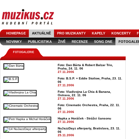
HOMEPAGE
AKTUÁLNĚ
PRO MUZIKANTY
KAPELY
KONCERTY
F
NOVINKY
PUBLICISTIKA
ŽIVĚ
RECENZE
SONG DNE
FOTOGALE
FOTOGALERIE
Foto: Dan Bárta & Robert Balzar Trio,
Praha, 24. 11. 06
27.11.2006
Foto: B.S.P. + Eddie Stoilow, Praha, 23. 11.
06
27.11.2006
Foto: Vladivojna La Chia & Banana,
Ostrava, 22. 11. 06
27.11.2006
Foto: Cinematic Orchestra, Praha, 22. 11.
06
27.11.2006
Hapka a Horáček - Strážci šansonu
27.11.2006
NuJazzDayz afterparty, Bratislava, 23. 11.
06
25.11.2006