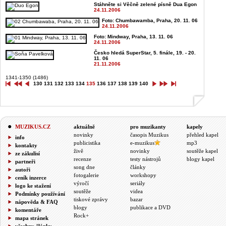
Stáhněte si Věčně zelené písně Dua Egon
24.11.2006
Foto: Chumbawamba, Praha, 20. 11. 06
24.11.2006
Foto: Mindway, Praha, 13. 11. 06
24.11.2006
Česko hledá SuperStar, 5. finále, 19. - 20.
11. 06
21.11.2006
1341-1350 (1486)
130
131
132
133
134
135
136
137
138
139
140
MUZIKUS.CZ
aktuálně
pro muzikanty
kapely
novinky
časopis Muzikus
přehled kapel
info
publicistika
e-muzikus
mp3
kontakty
živě
novinky
soutěže kapel
ze zákulisí
recenze
testy nástrojů
blogy kapel
partneři
song dne
články
autoři
fotogalerie
workshopy
ceník inzerce
výročí
seriály
logo ke stažení
soutěže
videa
Podmínky používání
tiskové zprávy
bazar
nápověda & FAQ
blogy
publikace a DVD
komentáře
Rock+
mapa stránek
všechny články