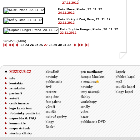
27.11.2012
Foto: Muse, Praha, 22. 11. 12
24.11.2012
Foto: Květy + Zrní, Brno, 21. 11. 12
22.11.2012
Foto: Sophie Hunger, Praha, 20. 11. 12
22.11.2012
261-270 (1486)
22
23
24
25
26
27
28
29
30
31
32
MUZIKUS.CZ
aktuálně
pro muzikanty
kapely
novinky
časopis Muzikus
přehled kapel
info
publicistika
e-muzikus
mp3
kontakty
živě
novinky
soutěže kapel
ze zákulisí
recenze
testy nástrojů
blogy kapel
partneři
song dne
články
autoři
fotogalerie
workshopy
ceník inzerce
výročí
seriály
logo ke stažení
soutěže
videa
Podmínky používání
tiskové zprávy
bazar
nápověda & FAQ
blogy
publikace a DVD
komentáře
Rock+
mapa stránek
všechny články