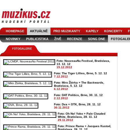
HOMEPAGE
AKTUÁLNĚ
PRO MUZIKANTY
KAPELY
KONCERTY
F
NOVINKY
PUBLICISTIKA
ŽIVĚ
RECENZE
SONG DNE
FOTOGALE
FOTOGALERIE
Foto: NouveauNu Festival, Bratislava,
13. 12. 12
15.12.2012
Foto: The Tiger Lillies, Brno, 5. 12. 12
7.12.2012
Foto: Miro Žbirka + The Backwards,
Bratislava, 5. 12. 12
6.12.2012
Foto: DAT Politics, Brno, 30. 11. 12
2.12.2012
Foto: Dva + OTK, Brno, 28. 11. 12
30.11.2012
Foto: Oh No! Yoko + Pale Clouded
White, Bratislava, 28. 11. 12
29.11.2012
Foto: Prince Rama + Jacques Kustod,
Bratislava, 26. 11. 12