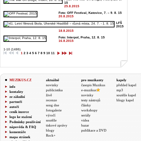
15
25.8.2015
Foto: OFF Festival, Katovice, 7. – 9. 8. 15
20.8.2015
LFŠ
2015
18.8.2015
Foto: Interpol, Praha, 12. 8. 15
16.8.2015
1-10 (1486)
1
2
3
4
5
6
7
8
9
10
11
MUZIKUS.CZ
aktuálně
pro muzikanty
kapely
novinky
časopis Muzikus
přehled kapel
info
publicistika
e-muzikus
mp3
kontakty
živě
novinky
soutěže kapel
ze zákulisí
recenze
testy nástrojů
blogy kapel
partneři
song dne
články
autoři
fotogalerie
workshopy
ceník inzerce
výročí
seriály
logo ke stažení
soutěže
videa
Podmínky používání
tiskové zprávy
bazar
nápověda & FAQ
blogy
publikace a DVD
komentáře
Rock+
mapa stránek