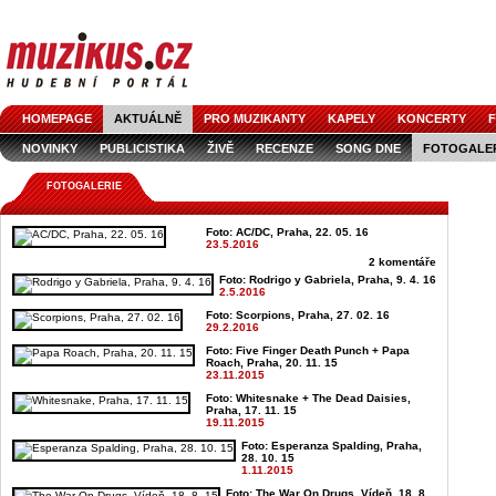
HOMEPAGE
AKTUÁLNĚ
PRO MUZIKANTY
KAPELY
KONCERTY
F
NOVINKY
PUBLICISTIKA
ŽIVĚ
RECENZE
SONG DNE
FOTOGALE
FOTOGALERIE
Foto: AC/DC, Praha, 22. 05. 16
23.5.2016
2 komentáře
Foto: Rodrigo y Gabriela, Praha, 9. 4. 16
2.5.2016
Foto: Scorpions, Praha, 27. 02. 16
29.2.2016
Foto: Five Finger Death Punch + Papa
Roach, Praha, 20. 11. 15
23.11.2015
Foto: Whitesnake + The Dead Daisies,
Praha, 17. 11. 15
19.11.2015
Foto: Esperanza Spalding, Praha,
28. 10. 15
1.11.2015
Foto: The War On Drugs, Vídeň, 18. 8.