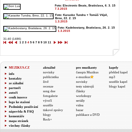
Foto: Electronic Beats, Bratislava, 6. 3. 15
7.3.2015
Foto: Karaoke Tundra + Tomáš Vtípil,
Brno, 22. 2. 15
1.3.2015
Foto: Kadebostany, Bratislava, 26. 2. 15
1.3.2015
31-40 (1486)
1
2
3
4
5
6
7
8
9
10
11
MUZIKUS.CZ
aktuálně
pro muzikanty
kapely
novinky
časopis Muzikus
přehled kapel
info
publicistika
e-muzikus
mp3
kontakty
živě
novinky
soutěže kapel
ze zákulisí
recenze
testy nástrojů
blogy kapel
partneři
song dne
články
autoři
fotogalerie
workshopy
ceník inzerce
výročí
seriály
logo ke stažení
soutěže
videa
Podmínky používání
tiskové zprávy
bazar
nápověda & FAQ
blogy
publikace a DVD
komentáře
Rock+
mapa stránek
všechny články