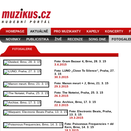
HOMEPAGE
AKTUÁLNĚ
PRO MUZIKANTY
KAPELY
KONCERTY
F
NOVINKY
PUBLICISTIKA
ŽIVĚ
RECENZE
SONG DNE
FOTOGALE
FOTOGALERIE
Foto: Gram Bazaar 4, Brno, 28. 3. 15
3.4.2015
Foto: LUNO „Close To Silence“, Praha, 27.
3. 15
30.3.2015
Foto: Manon meurt + J, Brno, 21. 3. 15
29.3.2015
Foto: The Notwist, Praha, 25. 3. 15
26.3.2015
Foto: Archive, Brno, 17. 3. 15
22.3.2015
Foto: Electronic Beats, Praha,
13. 3. 15
19.3.2015
Foto: Poisonous Frequencies + dd
Kern, Brno, 14. 3. 15
18.3.2015