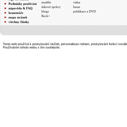
soutěže
videa
Podmínky používání
tiskové zprávy
bazar
nápověda & FAQ
blogy
publikace a DVD
komentáře
Rock+
mapa stránek
všechny články
Tento web používá k poskytování služeb, personalizaci reklam, poskytování funkcí sociál
Používáním tohoto webu s tím souhlasíte.