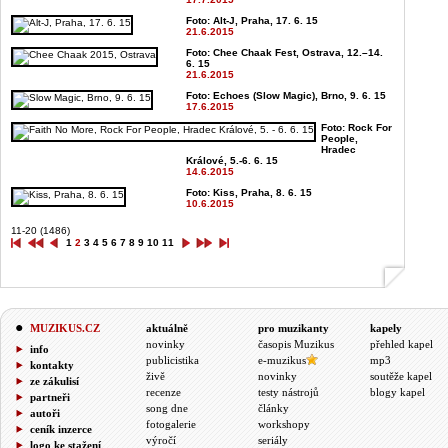
Foto: Alt-J, Praha, 17. 6. 15
21.6.2015
Foto: Chee Chaak Fest, Ostrava, 12.–14.
6. 15
21.6.2015
Foto: Echoes (Slow Magic), Brno, 9. 6. 15
17.6.2015
Foto: Rock For
People,
Hradec
Králové, 5.-6. 6. 15
14.6.2015
Foto: Kiss, Praha, 8. 6. 15
10.6.2015
11-20 (1486)
1
2
3
4
5
6
7
8
9
10
11
MUZIKUS.CZ
aktuálně
pro muzikanty
kapely
novinky
časopis Muzikus
přehled kapel
info
publicistika
e-muzikus
mp3
kontakty
živě
novinky
soutěže kapel
ze zákulisí
recenze
testy nástrojů
blogy kapel
partneři
song dne
články
autoři
fotogalerie
workshopy
ceník inzerce
výročí
seriály
logo ke stažení