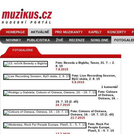
HOMEPAGE
AKTUÁLNĚ
PRO MUZIKANTY
KAPELY
KONCERTY
F
NOVINKY
PUBLICISTIKA
ŽIVĚ
RECENZE
SONG DNE
FOTOGALE
FOTOGALERIE
Foto: Beseda u Bigbítu, Tasov, 31. 7. – 2.
8. 15
7.8.2015
Foto: Live Recording Session,
Býčí skála, 2. 8. 15
5.8.2015
1 komentář
Foto: Colours
of Ostrava,
Ostrava, 16. -
19. 7. 15 (2. díl)
24.7.2015
Foto: Colours of Ostrava,
Ostrava, 16. - 19. 7. 15 (1. díl)
21.7.2015
Foto: Rock For
People Europe,
Plzeň, 3. - 5. 7. 15
17.7.2015