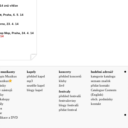
4 zná vítěze
t, Praha, 6. 5. 14
rno, 23. 4. 14
op Mop, Praha, 24. 4. 14
014
 muzikanty
kapely
koncerty
hudební adresář
opis Muzikus
přehled kapel
přehled koncertů
kategorie katalogu
uzikus
mp3
kluby
seznam značek
inky
soutěže kapel
živě
přidat kontakt
y nástrojů
blogy kapel
Catalogue Contents
festivaly
nky
(English)
přehled festivalů
kshopy
obch. podmínky
festivaloviny
ály
kontakt
blogy festivalů
ea
přidat festival
ar
likace a DVD