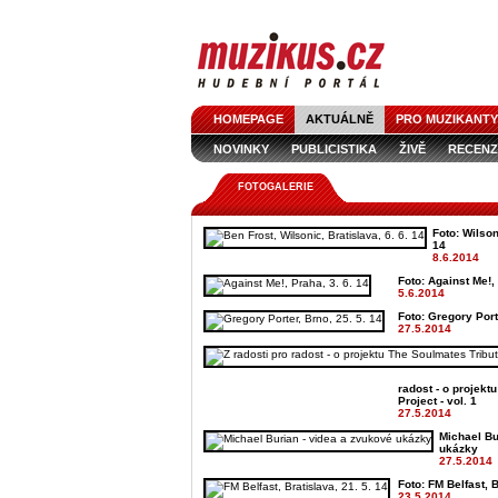
HOMEPAGE
AKTUÁLNĚ
PRO MUZIKANTY
NOVINKY
PUBLICISTIKA
ŽIVĚ
RECENZ
FOTOGALERIE
Foto: Wilson
14
8.6.2014
Foto: Against Me!, 
5.6.2014
Foto: Gregory Port
27.5.2014
radost - o projekt
Project - vol. 1
27.5.2014
Michael Bu
ukázky
27.5.2014
Foto: FM Belfast, B
23.5.2014