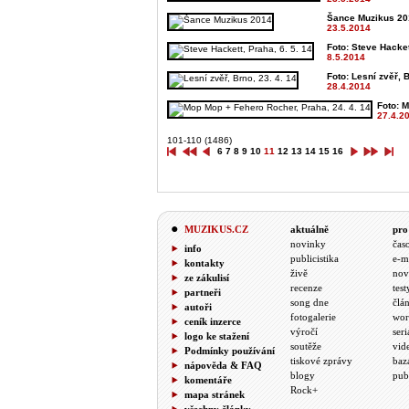
Šance Muzikus 201
23.5.2014
Foto: Steve Hacket
8.5.2014
Foto: Lesní zvěř, B
28.4.2014
Foto: M
27.4.2
101-110 (1486)
6
7
8
9
10
11
12
13
14
15
16
MUZIKUS.CZ
aktuálně
pro
novinky
čas
info
publicistika
e-m
kontakty
živě
nov
ze zákulisí
recenze
test
partneři
song dne
člá
autoři
fotogalerie
wor
ceník inzerce
výročí
seri
logo ke stažení
soutěže
vid
Podmínky používání
tiskové zprávy
baz
nápověda & FAQ
blogy
pub
komentáře
Rock+
mapa stránek
všechny články