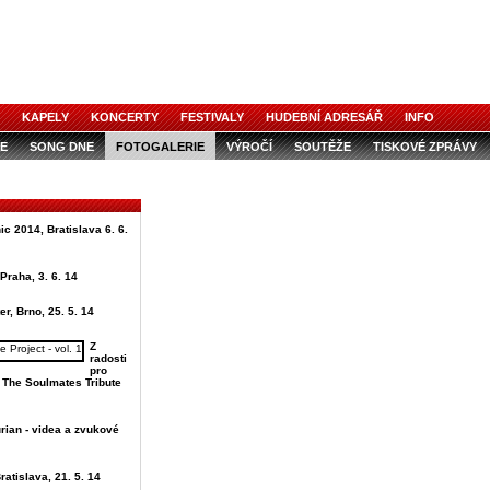
KAPELY
KONCERTY
FESTIVALY
HUDEBNÍ ADRESÁŘ
INFO
E
SONG DNE
FOTOGALERIE
VÝROČÍ
SOUTĚŽE
TISKOVÉ ZPRÁVY
ic 2014, Bratislava 6. 6.
Praha, 3. 6. 14
er, Brno, 25. 5. 14
Z
radosti
pro
u The Soulmates Tribute
rian - videa a zvukové
ratislava, 21. 5. 14