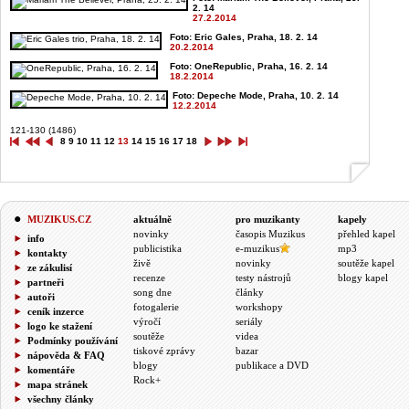
2. 14
27.2.2014
Foto: Eric Gales, Praha, 18. 2. 14
20.2.2014
Foto: OneRepublic, Praha, 16. 2. 14
18.2.2014
Foto: Depeche Mode, Praha, 10. 2. 14
12.2.2014
121-130 (1486)
8
9
10
11
12
13
14
15
16
17
18
MUZIKUS.CZ
aktuálně
pro muzikanty
kapely
novinky
časopis Muzikus
přehled kapel
info
publicistika
e-muzikus
mp3
kontakty
živě
novinky
soutěže kapel
ze zákulisí
recenze
testy nástrojů
blogy kapel
partneři
song dne
články
autoři
fotogalerie
workshopy
ceník inzerce
výročí
seriály
logo ke stažení
soutěže
videa
Podmínky používání
tiskové zprávy
bazar
nápověda & FAQ
blogy
publikace a DVD
komentáře
Rock+
mapa stránek
všechny články