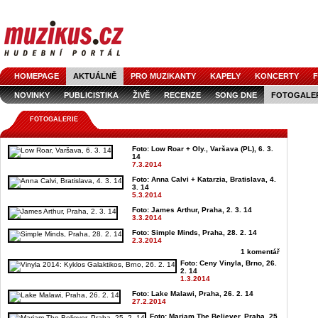
HOMEPAGE
AKTUÁLNĚ
PRO MUZIKANTY
KAPELY
KONCERTY
F
NOVINKY
PUBLICISTIKA
ŽIVĚ
RECENZE
SONG DNE
FOTOGALE
FOTOGALERIE
Foto: Low Roar + Oly., Varšava (PL), 6. 3.
14
7.3.2014
Foto: Anna Calvi + Katarzia, Bratislava, 4.
3. 14
5.3.2014
Foto: James Arthur, Praha, 2. 3. 14
3.3.2014
Foto: Simple Minds, Praha, 28. 2. 14
2.3.2014
1 komentář
Foto: Ceny Vinyla, Brno, 26.
2. 14
1.3.2014
Foto: Lake Malawi, Praha, 26. 2. 14
27.2.2014
Foto: Mariam The Believer, Praha, 25.