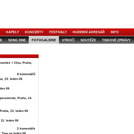
KAPELY
KONCERTY
FESTIVALY
HUDEBNÍ ADRESÁŘ
INFO
E
SONG DNE
FOTOGALERIE
VÝROČÍ
SOUTĚŽE
TISKOVÉ ZPRÁVY
ourites + Clou, Praha,
8 komentářů
ha, 15. leden 06
eden 06
mperamento, Praha, 14.
Praha, 13. leden 06
 11. leden 06
2 komentáře
: Tipy na leden 06