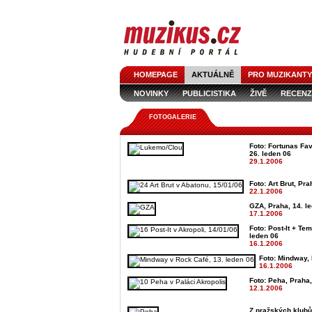
HOMEPAGE
AKTUÁLNĚ
PRO MUZIKANTY
NOVINKY
PUBLICISTIKA
ŽIVĚ
RECENZ
FOTOGALERIE
Foto: Fortunas Fav
26. leden 06
29.1.2006
Foto: Art Brut, Pra
22.1.2006
GZA, Praha, 14. l
17.1.2006
Foto: Post-It + Te
leden 06
16.1.2006
Foto: Mindway, 
16.1.2006
Foto: Peha, Praha,
12.1.2006
Z pražských klubů