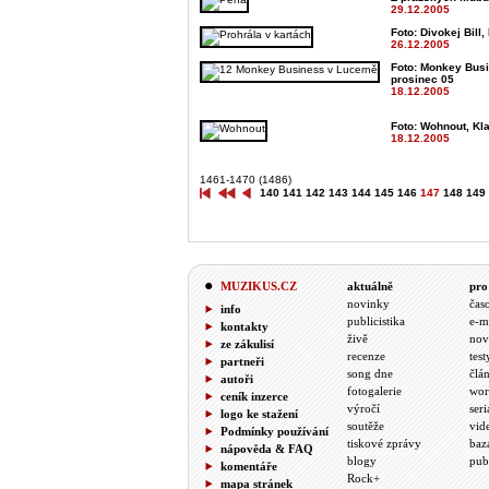
29.12.2005
Foto: Divokej Bill
26.12.2005
Foto: Monkey Busi
prosinec 05
18.12.2005
Foto: Wohnout, Kl
18.12.2005
1461-1470 (1486)
140
141
142
143
144
145
146
147
148
149
MUZIKUS.CZ
aktuálně
pro
novinky
čas
info
publicistika
e-m
kontakty
živě
nov
ze zákulisí
recenze
test
partneři
song dne
člá
autoři
fotogalerie
wor
ceník inzerce
výročí
seri
logo ke stažení
soutěže
vid
Podmínky používání
tiskové zprávy
baz
nápověda & FAQ
blogy
pub
komentáře
Rock+
mapa stránek