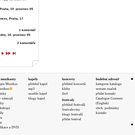
, Praha, 19. prosinec 05
ness, Praha, 17.
1 komentář
adno, 16. prosinec 05
2 komentáře
 muzikanty
kapely
koncerty
hudební adresář
opis Muzikus
přehled kapel
přehled koncertů
kategorie katalogu
uzikus
mp3
kluby
seznam značek
inky
soutěže kapel
živě
přidat kontakt
y nástrojů
blogy kapel
Catalogue Contents
festivaly
nky
(English)
přehled festivalů
kshopy
obch. podmínky
festivaloviny
ály
kontakt
blogy festivalů
ea
přidat festival
ar
likace a DVD