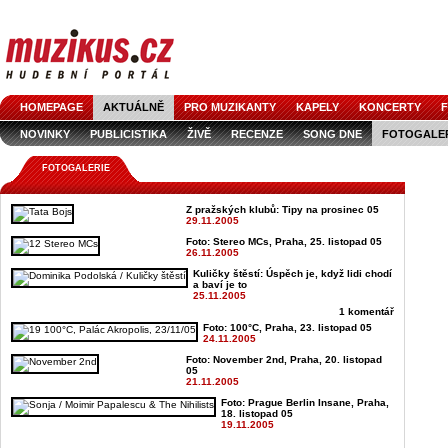
HOMEPAGE
AKTUÁLNĚ
PRO MUZIKANTY
KAPELY
KONCERTY
F
NOVINKY
PUBLICISTIKA
ŽIVĚ
RECENZE
SONG DNE
FOTOGALE
FOTOGALERIE
Z pražských klubů: Tipy na prosinec 05
29.11.2005
Foto: Stereo MCs, Praha, 25. listopad 05
26.11.2005
Kuličky štěstí: Úspěch je, když lidi chodí
a baví je to
25.11.2005
1 komentář
Foto: 100°C, Praha, 23. listopad 05
24.11.2005
Foto: November 2nd, Praha, 20. listopad
05
21.11.2005
Foto: Prague Berlin Insane, Praha,
18. listopad 05
19.11.2005