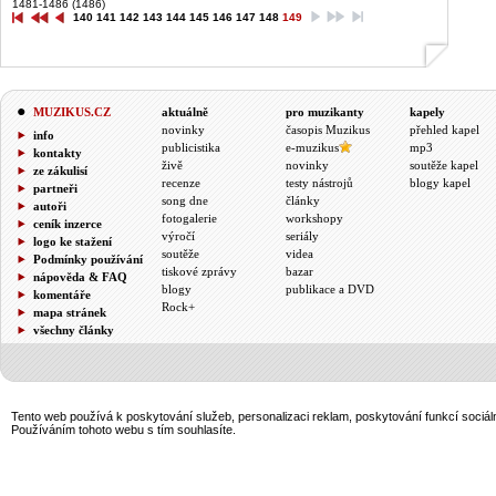
1481-1486 (1486)
140
141
142
143
144
145
146
147
148
149
MUZIKUS.CZ
aktuálně
pro muzikanty
kapely
novinky
časopis Muzikus
přehled kapel
info
publicistika
e-muzikus
mp3
kontakty
živě
novinky
soutěže kapel
ze zákulisí
recenze
testy nástrojů
blogy kapel
partneři
song dne
články
autoři
fotogalerie
workshopy
ceník inzerce
výročí
seriály
logo ke stažení
soutěže
videa
Podmínky používání
tiskové zprávy
bazar
nápověda & FAQ
blogy
publikace a DVD
komentáře
Rock+
mapa stránek
všechny články
Tento web používá k poskytování služeb, personalizaci reklam, poskytování funkcí sociál
Používáním tohoto webu s tím souhlasíte.