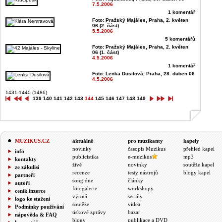
7.5.2006
1 komentář
Foto: Pražský Majáles, Praha, 2. květen
06 (2. část)
5.5.2006
5 komentářů
Foto: Pražský Majáles, Praha, 2. květen
06 (1. část)
4.5.2006
1 komentář
Foto: Lenka Dusilová, Praha, 28. duben 06
4.5.2006
1431-1440 (1486)
139
140
141
142
143
144
145
146
147
148
149
MUZIKUS.CZ
aktuálně
pro muzikanty
kapely
novinky
časopis Muzikus
přehled kapel
info
publicistika
e-muzikus
mp3
kontakty
živě
novinky
soutěže kapel
ze zákulisí
recenze
testy nástrojů
blogy kapel
partneři
song dne
články
autoři
fotogalerie
workshopy
ceník inzerce
výročí
seriály
logo ke stažení
soutěže
videa
Podmínky používání
tiskové zprávy
bazar
nápověda & FAQ
blogy
publikace a DVD