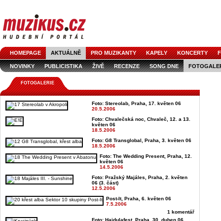
HOMEPAGE
AKTUÁLNĚ
PRO MUZIKANTY
KAPELY
KONCERTY
F
NOVINKY
PUBLICISTIKA
ŽIVĚ
RECENZE
SONG DNE
FOTOGALE
FOTOGALERIE
Foto: Stereolab, Praha, 17. květen 06
20.5.2006
Foto: Chvalečská noc, Chvaleč, 12. a 13.
květen 06
18.5.2006
Foto: G8 Transglobal, Praha, 3. květen 06
18.5.2006
Foto: The Wedding Present, Praha, 12.
květen 06
14.5.2006
Foto: Pražský Majáles, Praha, 2. květen
06 (3. část)
12.5.2006
Post-It, Praha, 6. květen 06
7.5.2006
1 komentář
Foto: Hajdulafest, Praha, 30. duben 06