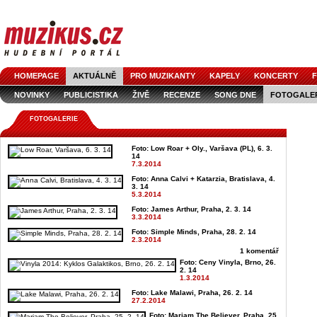
HOMEPAGE
AKTUÁLNĚ
PRO MUZIKANTY
KAPELY
KONCERTY
F
NOVINKY
PUBLICISTIKA
ŽIVĚ
RECENZE
SONG DNE
FOTOGALE
FOTOGALERIE
Foto: Low Roar + Oly., Varšava (PL), 6. 3.
14
7.3.2014
Foto: Anna Calvi + Katarzia, Bratislava, 4.
3. 14
5.3.2014
Foto: James Arthur, Praha, 2. 3. 14
3.3.2014
Foto: Simple Minds, Praha, 28. 2. 14
2.3.2014
1 komentář
Foto: Ceny Vinyla, Brno, 26.
2. 14
1.3.2014
Foto: Lake Malawi, Praha, 26. 2. 14
27.2.2014
Foto: Mariam The Believer, Praha, 25.