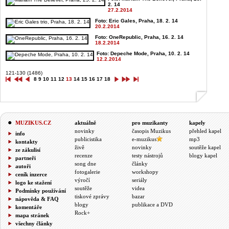
2. 14
27.2.2014
Foto: Eric Gales, Praha, 18. 2. 14
20.2.2014
Foto: OneRepublic, Praha, 16. 2. 14
18.2.2014
Foto: Depeche Mode, Praha, 10. 2. 14
12.2.2014
121-130 (1486)
8
9
10
11
12
13
14
15
16
17
18
MUZIKUS.CZ
aktuálně
pro muzikanty
kapely
novinky
časopis Muzikus
přehled kapel
info
publicistika
e-muzikus
mp3
kontakty
živě
novinky
soutěže kapel
ze zákulisí
recenze
testy nástrojů
blogy kapel
partneři
song dne
články
autoři
fotogalerie
workshopy
ceník inzerce
výročí
seriály
logo ke stažení
soutěže
videa
Podmínky používání
tiskové zprávy
bazar
nápověda & FAQ
blogy
publikace a DVD
komentáře
Rock+
mapa stránek
všechny články