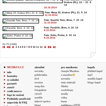
Krakov (PL), 14. – 21. 9.
14
16.10.2014
Foto: Warp 25, Krakov (PL), 21. 9. 14
12.10.2014
Foto: Gazelle Twin, Brno, 7. 10. 14
11.10.2014
Foto: Panáčik, Brno, 4. 10. 14
8.10.2014
Foto: Sohn, Praha, 6. 10. 14
8.10.2014
61-70 (1486)
2
3
4
5
6
7
8
9
10
11
12
MUZIKUS.CZ
aktuálně
pro muzikanty
kapely
novinky
časopis Muzikus
přehled kapel
info
publicistika
e-muzikus
mp3
kontakty
živě
novinky
soutěže kapel
ze zákulisí
recenze
testy nástrojů
blogy kapel
partneři
song dne
články
autoři
fotogalerie
workshopy
ceník inzerce
výročí
seriály
logo ke stažení
soutěže
videa
Podmínky používání
tiskové zprávy
bazar
nápověda & FAQ
blogy
publikace a DVD