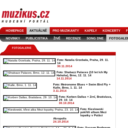
HOMEPAGE
AKTUÁLNĚ
PRO MUZIKANTY
KAPELY
KONCERTY
F
NOVINKY
PUBLICISTIKA
ŽIVĚ
RECENZE
SONG DNE
FOTOGALE
FOTOGALERIE
Foto: Natalia Grzebała, Praha, 29. 11.
14
30.11.2014
Foto: Shabazz Palaces (10 let Ich My
Hahaha), Brno, 12. 11. 14
14.11.2014
Foto: Metronome Blues + Swim Bird Fly +
Kalle, Brno, 1. 11. 14
3.11.2014
Foto: Korben Dallas + Zrní, Bratislava,
29. 10. 14
30.10.2014
Foto: Kieslowski
pokřtili album Mezi
lopatky v Paláci
Akropolis
24.10.2014
Foto: Sacrum Profanum,