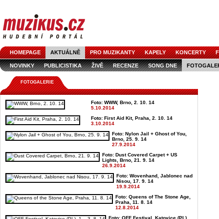
HOMEPAGE
AKTUÁLNĚ
PRO MUZIKANTY
KAPELY
KONCERTY
F
NOVINKY
PUBLICISTIKA
ŽIVĚ
RECENZE
SONG DNE
FOTOGALE
FOTOGALERIE
Foto: WWW, Brno, 2. 10. 14
5.10.2014
Foto: First Aid Kit, Praha, 2. 10. 14
3.10.2014
Foto: Nylon Jail + Ghost of You,
Brno, 25. 9. 14
27.9.2014
Foto: Dust Covered Carpet + US
Lights, Brno, 21. 9. 14
26.9.2014
Foto: Wovenhand, Jablonec nad
Nisou, 17. 9. 14
19.9.2014
Foto: Queens of The Stone Age,
Praha, 11. 8. 14
12.8.2014
Foto: OFF Festival, Katovice (PL),