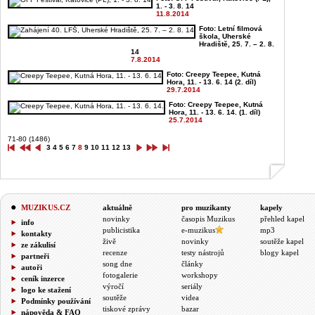
1. - 3. 8. 14
11.8.2014
Foto: Letní filmová
škola, Uherské
Hradiště, 25. 7. – 2. 8.
14
7.8.2014
Foto: Creepy Teepee, Kutná
Hora, 11. - 13. 6. 14 (2. díl)
29.7.2014
Foto: Creepy Teepee, Kutná
Hora, 11. - 13. 6. 14. (1. díl)
25.7.2014
71-80 (1486)
3
4
5
6
7
8
9
10
11
12
13
MUZIKUS.CZ
aktuálně
pro muzikanty
kapely
novinky
časopis Muzikus
přehled kapel
info
publicistika
e-muzikus
mp3
kontakty
živě
novinky
soutěže kapel
ze zákulisí
recenze
testy nástrojů
blogy kapel
partneři
song dne
články
autoři
fotogalerie
workshopy
ceník inzerce
výročí
seriály
logo ke stažení
soutěže
videa
Podmínky používání
tiskové zprávy
bazar
nápověda & FAQ