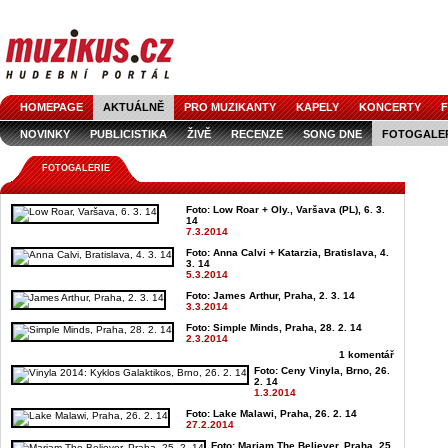
HOMEPAGE
AKTUÁLNĚ
PRO MUZIKANTY
KAPELY
KONCERTY
F
NOVINKY
PUBLICISTIKA
ŽIVĚ
RECENZE
SONG DNE
FOTOGALE
FOTOGALERIE
Foto: Low Roar + Oly., Varšava (PL), 6. 3.
14
7.3.2014
Foto: Anna Calvi + Katarzia, Bratislava, 4.
3. 14
5.3.2014
Foto: James Arthur, Praha, 2. 3. 14
3.3.2014
Foto: Simple Minds, Praha, 28. 2. 14
2.3.2014
1 komentář
Foto: Ceny Vinyla, Brno, 26.
2. 14
1.3.2014
Foto: Lake Malawi, Praha, 26. 2. 14
27.2.2014
Foto: Mariam The Believer, Praha, 25.