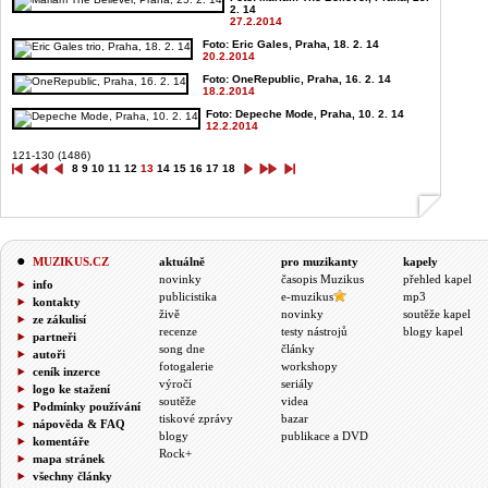
2. 14
27.2.2014
Foto: Eric Gales, Praha, 18. 2. 14
20.2.2014
Foto: OneRepublic, Praha, 16. 2. 14
18.2.2014
Foto: Depeche Mode, Praha, 10. 2. 14
12.2.2014
121-130 (1486)
8
9
10
11
12
13
14
15
16
17
18
MUZIKUS.CZ
aktuálně
pro muzikanty
kapely
novinky
časopis Muzikus
přehled kapel
info
publicistika
e-muzikus
mp3
kontakty
živě
novinky
soutěže kapel
ze zákulisí
recenze
testy nástrojů
blogy kapel
partneři
song dne
články
autoři
fotogalerie
workshopy
ceník inzerce
výročí
seriály
logo ke stažení
soutěže
videa
Podmínky používání
tiskové zprávy
bazar
nápověda & FAQ
blogy
publikace a DVD
komentáře
Rock+
mapa stránek
všechny články