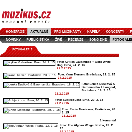
HOMEPAGE
AKTUÁLNĚ
PRO MUZIKANTY
KAPELY
KONCERTY
F
NOVINKY
PUBLICISTIKA
ŽIVĚ
RECENZE
SONG DNE
FOTOGALE
FOTOGALERIE
Foto: Kyklos Galaktikos + Goro White
Dog, Brno, 24. 2. 15
27.2.2015
Foto: Yann Tiersen, Bratislava, 23. 2. 15
24.2.2015
Foto: Lenka Dusilová &
Baromantika + Longital,
Bratislava, 18. 2. 15
22.2.2015
Foto: Subject Lost, Brno, 20. 2. 15
21.2.2015
Foto: Ennio Morricone, Bratislava, 20.
2. 15
21.2.2015
1 komentář
Foto: The Afghan Whigs, Praha, 13. 2.
15
15.2.2015