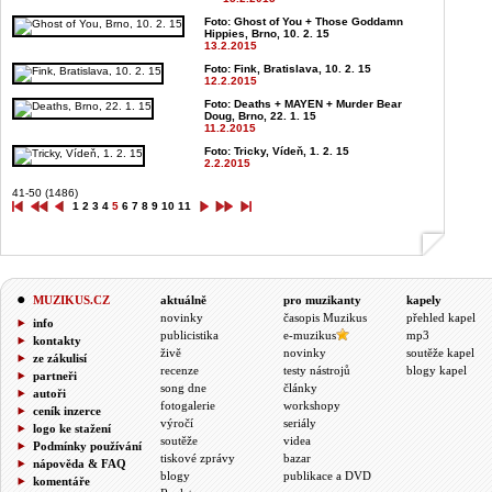
Foto: Ghost of You + Those Goddamn
Hippies, Brno, 10. 2. 15
13.2.2015
Foto: Fink, Bratislava, 10. 2. 15
12.2.2015
Foto: Deaths + MAYEN + Murder Bear
Doug, Brno, 22. 1. 15
11.2.2015
Foto: Tricky, Vídeň, 1. 2. 15
2.2.2015
41-50 (1486)
1
2
3
4
5
6
7
8
9
10
11
MUZIKUS.CZ
aktuálně
pro muzikanty
kapely
novinky
časopis Muzikus
přehled kapel
info
publicistika
e-muzikus
mp3
kontakty
živě
novinky
soutěže kapel
ze zákulisí
recenze
testy nástrojů
blogy kapel
partneři
song dne
články
autoři
fotogalerie
workshopy
ceník inzerce
výročí
seriály
logo ke stažení
soutěže
videa
Podmínky používání
tiskové zprávy
bazar
nápověda & FAQ
blogy
publikace a DVD
komentáře